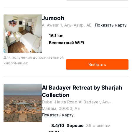
Jumooh
Al Aweer 1, Аль-Авир, AE
Показать карту
16.1 km
Бесплатный WiFi
Для получения дополнительной
информации:
Выбрать
Al Badayer Retreat by Sharjah
Collection
Dubai-Hatta Road Al Badayer, Аль-
Мадам, 00000, AE
Показать карту
8.4/10
Хорошо
36 отзывам