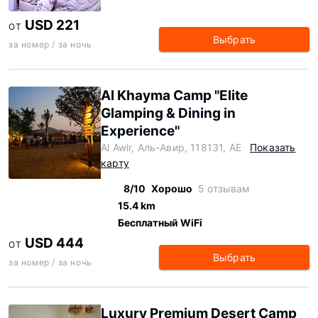
USD 221
ОТ
Выбрать
за номер / за ночь
Al Khayma Camp "Elite
Glamping & Dining in
Experience"
Al Awir, Аль-Авир, 118131, AE
Показать
карту
8/10
Хорошо
5 отзывам
15.4 km
Бесплатный WiFi
USD 444
ОТ
Выбрать
за номер / за ночь
Luxury Premium Desert Camp