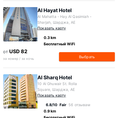
Al Hayat Hotel
Al Mahatta - Hay Al Qasimiah -
Sharjah, Шарджа, AE
Показать карту
0.3 km
Бесплатный WiFi
USD 82
ОТ
Выбрать
за номер / за ночь
Al Sharq Hotel
10 Al Ghuwair St. Rolla
Square, Шарджа, AE
Показать карту
6.8/10
Fair
56 отзывам
0.9 km
Бесплатный WiFi