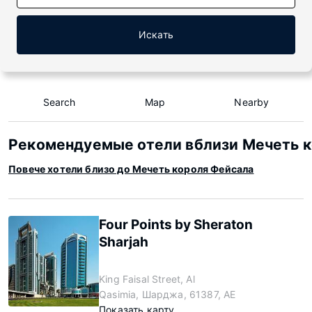
Искать
Search
Map
Nearby
Рекомендуемые отели вблизи Мечеть 
Повече хотели близо до Мечеть короля Фейсала
Four Points by Sheraton
Sharjah
King Faisal Street, Al
Qasimia, Шарджа, 61387, AE
Показать карту