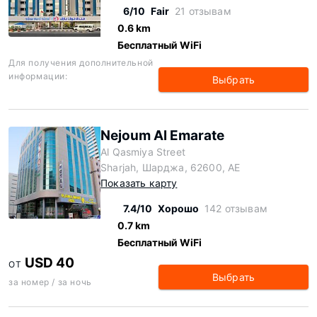
6/10
Fair
21 отзывам
0.6 km
Бесплатный WiFi
Для получения дополнительной
информации:
Выбрать
Nejoum Al Emarate
Al Qasmiya Street
Sharjah, Шарджа, 62600, AE
Показать карту
7.4/10
Хорошо
142 отзывам
0.7 km
Бесплатный WiFi
USD 40
ОТ
Выбрать
за номер / за ночь