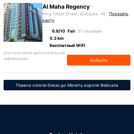
Al Maha Regency
King Faisal Street, Шарджа, AE
Показать
карту
6.8/10
Fair
51 отзывам
0.3 km
Бесплатный WiFi
Для получения дополнительной
информации:
Выбрать
Повече хотели близо до Мечеть короля Фейсала