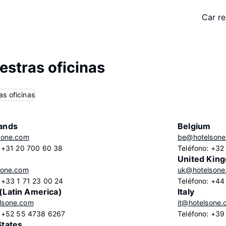
Car re
estras oficinas
ands
Belgium
sone.com
be@hotelsone
: +31 20 700 60 38
Teléfono: +32
United Kin
sone.com
uk@hotelsone
 +33 1 71 23 00 24
Teléfono: +44
(Latin America)
Italy
lsone.com
it@hotelsone
: +52 55 4738 6267
Teléfono: +3
States