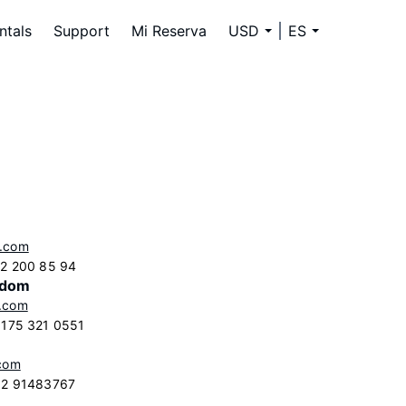
ntals
Support
Mi Reserva
USD
ES
.com
 2 200 85 94
gdom
.com
 175 321 0551
.com
9 2 91483767