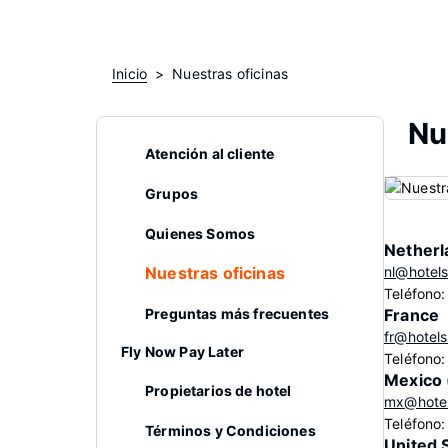
Inicio
Nuestras oficinas
Nu
Atención al cliente
Grupos
Quienes Somos
Netherl
Nuestras oficinas
nl@hotel
Teléfono
Preguntas más frecuentes
France
fr@hotel
Fly Now Pay Later
Teléfono:
Mexico 
Propietarios de hotel
mx@hote
Teléfono
Términos y Condiciones
United 