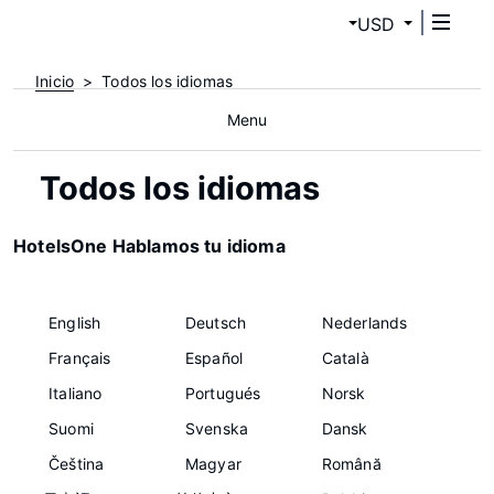
USD
Inicio
Todos los idiomas
Menu
Todos los idiomas
HotelsOne Hablamos tu idioma
English
Deutsch
Nederlands
Français
Español
Català
Italiano
Portugués
Norsk
Suomi
Svenska
Dansk
Čeština
Magyar
Română