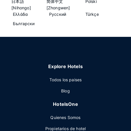
日本語
简体中文
Polski
[Nihongo]
[Zhongwen]
Ελλάδα
Русский
Türkçe
Български
Explore Hotels
Todos los paises
Blog
HotelsOne
Quienes Somos
Propietarios de hotel