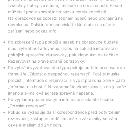
(všechny hotely ve městě, nehledě na obsazenost). Hledat
můžete i podle konkrétního názvu hotelu ve městě.
Na obrazovce se zobrazí seznam hotelů nebo pronájmů na
dovolenou. Další informace získáte klepnutím na název
zařízení nebo odkaz Info.
Po zobrazení typů pokojů a sazeb na obrazovce budete
moci vybrat požadovanou sazbu na základě informací o
pokojích uprostřed obrazovky, pak klepnutím na tlačítko
Rezervovat na pravé straně obrazovky.
Po vybrání vyžadovaného typu pokoje budete přeneseni do
formuláře „Žádost o bezpečnou rezervaci“. Poté si musíte
pročíst „Informace o rezervaci“ a vyplit prázdná pole v části
„Informace o hostu“. Nezapomeňte zkontrolovat, zda je vaše
jméno a e-mailová adresa správně napsaná.
Po vyplnění požadovaných informací stiskněte tlačítko
„Odeslat rezervaci“.
Pokud se vyžaduje další korespondence před potvrzením
rezervace, zástupce oddělení péče o zákazníky se vám
ozve e-mailem do 24 hodin.