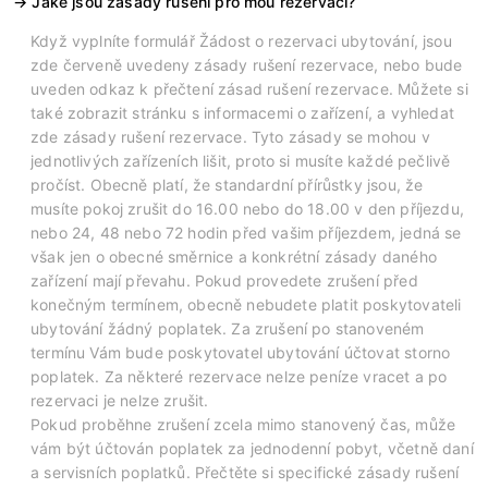
Jaké jsou zásady rušení pro mou rezervaci?
Když vyplníte formulář Žádost o rezervaci ubytování, jsou
zde červeně uvedeny zásady rušení rezervace, nebo bude
uveden odkaz k přečtení zásad rušení rezervace. Můžete si
také zobrazit stránku s informacemi o zařízení, a vyhledat
zde zásady rušení rezervace. Tyto zásady se mohou v
jednotlivých zařízeních lišit, proto si musíte každé pečlivě
pročíst. Obecně platí, že standardní přírůstky jsou, že
musíte pokoj zrušit do 16.00 nebo do 18.00 v den příjezdu,
nebo 24, 48 nebo 72 hodin před vašim příjezdem, jedná se
však jen o obecné směrnice a konkrétní zásady daného
zařízení mají převahu. Pokud provedete zrušení před
konečným termínem, obecně nebudete platit poskytovateli
ubytování žádný poplatek. Za zrušení po stanoveném
termínu Vám bude poskytovatel ubytování účtovat storno
poplatek. Za některé rezervace nelze peníze vracet a po
rezervaci je nelze zrušit.
Pokud proběhne zrušení zcela mimo stanovený čas, může
vám být účtován poplatek za jednodenní pobyt, včetně daní
a servisních poplatků. Přečtěte si specifické zásady rušení