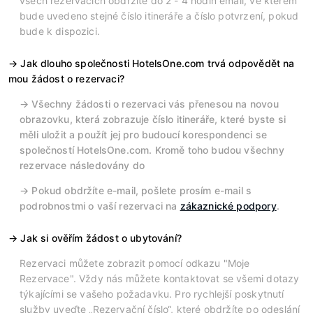
všech rezervacích obdržíte do 2 - 4 hodin email, ve kterém
bude uvedeno stejné číslo itineráře a číslo potvrzení, pokud
bude k dispozici.
Jak dlouho společnosti HotelsOne.com trvá odpovědět na
mou žádost o rezervaci?
Všechny žádosti o rezervaci vás přenesou na novou
obrazovku, která zobrazuje číslo itineráře, které byste si
měli uložit a použít jej pro budoucí korespondenci se
společností HotelsOne.com. Kromě toho budou všechny
rezervace následovány do
Pokud obdržíte e-mail, pošlete prosím e-mail s
podrobnostmi o vaší rezervaci na
zákaznické podpory
.
Jak si ověřím žádost o ubytování?
Rezervaci můžete zobrazit pomocí odkazu "Moje
Rezervace". Vždy nás můžete kontaktovat se všemi dotazy
týkajícími se vašeho požadavku. Pro rychlejší poskytnutí
služby uveďte „Rezervační číslo“, které obdržíte po odeslání