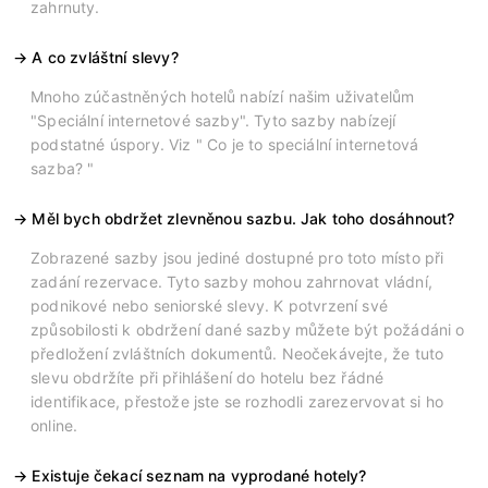
zahrnuty.
A co zvláštní slevy?
Mnoho zúčastněných hotelů nabízí našim uživatelům
"Speciální internetové sazby". Tyto sazby nabízejí
podstatné úspory. Viz " Co je to speciální internetová
sazba? "
Měl bych obdržet zlevněnou sazbu. Jak toho dosáhnout?
Zobrazené sazby jsou jediné dostupné pro toto místo při
zadání rezervace. Tyto sazby mohou zahrnovat vládní,
podnikové nebo seniorské slevy. K potvrzení své
způsobilosti k obdržení dané sazby můžete být požádáni o
předložení zvláštních dokumentů. Neočekávejte, že tuto
slevu obdržíte při přihlášení do hotelu bez řádné
identifikace, přestože jste se rozhodli zarezervovat si ho
online.
Existuje čekací seznam na vyprodané hotely?