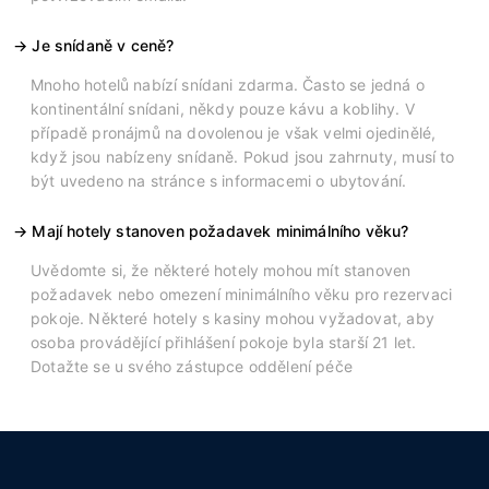
Je snídaně v ceně?
Mnoho hotelů nabízí snídani zdarma. Často se jedná o
kontinentální snídani, někdy pouze kávu a koblihy. V
případě pronájmů na dovolenou je však velmi ojedinělé,
když jsou nabízeny snídaně. Pokud jsou zahrnuty, musí to
být uvedeno na stránce s informacemi o ubytování.
Mají hotely stanoven požadavek minimálního věku?
Uvědomte si, že některé hotely mohou mít stanoven
požadavek nebo omezení minimálního věku pro rezervaci
pokoje. Některé hotely s kasiny mohou vyžadovat, aby
osoba provádějící přihlášení pokoje byla starší 21 let.
Dotažte se u svého zástupce oddělení péče