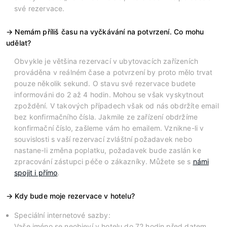
své rezervace.
Nemám příliš času na vyčkávání na potvrzení. Co mohu
udělat?
Obvykle je většina rezervací v ubytovacích zařízeních
prováděna v reálném čase a potvrzení by proto mělo trvat
pouze několik sekund. O stavu své rezervace budete
informováni do 2 až 4 hodin. Mohou se však vyskytnout
zpoždění. V takových případech však od nás obdržíte email
bez konfirmačního čísla. Jakmile ze zařízení obdržíme
konfirmační číslo, zašleme vám ho emailem. Vznikne-li v
souvislosti s vaší rezervací zvláštní požadavek nebo
nastane-li změna poplatku, požadavek bude zaslán ke
zpracování zástupci péče o zákazníky. Můžete se s
námi
spojit i přímo
.
Kdy bude moje rezervace v hotelu?
Speciální internetové sazby:
Vaše jméno se neobjeví v hotelu do 72 hodin před datem