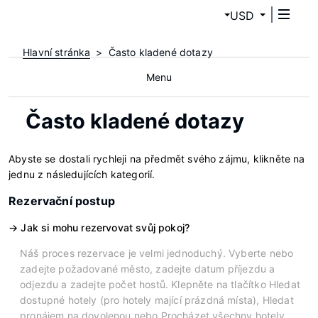
USD
Hlavní stránka
Často kladené dotazy
Menu
Často kladené dotazy
Abyste se dostali rychleji na předmět svého zájmu, klikněte na
jednu z následujících kategorií.
Rezervační postup
Jak si mohu rezervovat svůj pokoj?
Náš proces rezervace je velmi jednoduchý. Vyberte nebo
zadejte požadované město, zadejte datum příjezdu a
odjezdu a zadejte počet hostů. Klepněte na tlačítko Hledat
dostupné hotely (pro hotely mající prázdná místa), Hledat
pronájem na dovolenou nebo Procházet všechny hotely