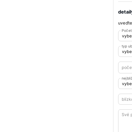
detai
uveďte
Počet
typ u
poče
nejbl
blíz
Své 