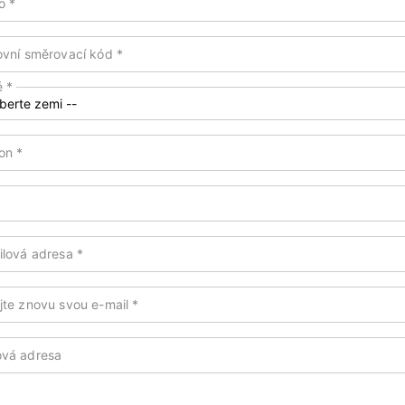
to
*
ovní směrovací kód
*
ě
*
fon
*
ilová adresa
*
jte znovu svou e-mail
*
vá adresa