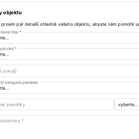
ly objektu
 prosím pár detailů ohledně vašeho objektu, abyste nám pomohli ur
 Hotel Star
*
bytování
*
t pokojů
ižší kategorie památek
kost památky
poznámky
*