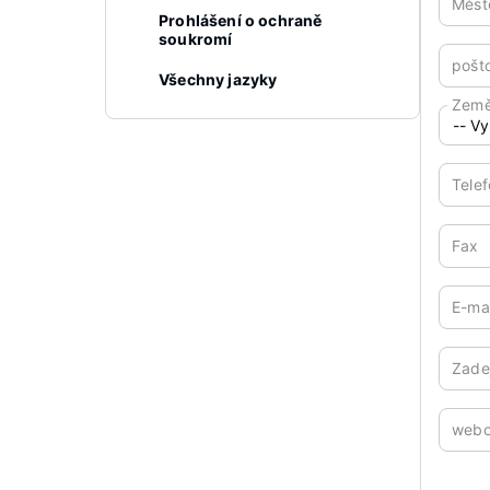
Měs
Prohlášení o ochraně
soukromí
pošt
Všechny jazyky
Zem
Tele
Fax
E-ma
Zade
webo