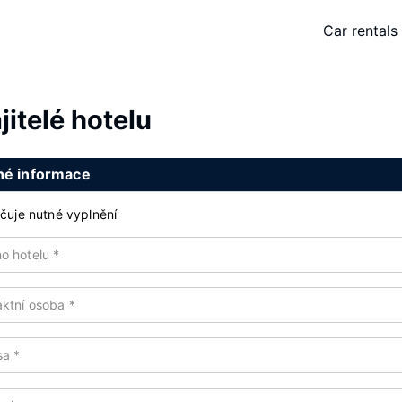
Car rentals
jitelé hotelu
é informace
uje nutné vyplnění
o hotelu
*
aktní osoba
*
sa
*