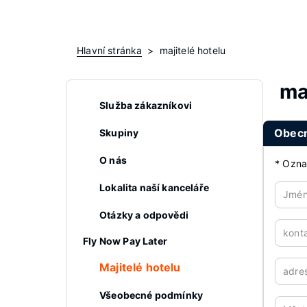
Hlavní stránka
majitelé hotelu
ma
Služba zákazníkovi
Obecn
Skupiny
O nás
*
Označ
Lokalita naší kanceláře
Jmén
Otázky a odpovědi
kont
Fly Now Pay Later
Majitelé hotelu
adre
Všeobecné podmínky