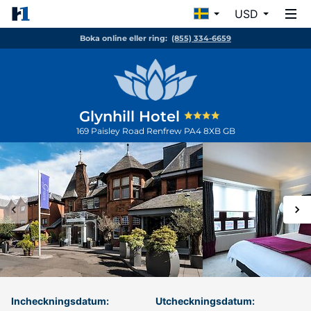
USD
Boka online eller ring:
(855) 334-6659
Glynhill Hotel
169 Paisley Road
Renfrew
PA4 8XB
GB
Incheckningsdatum:
Utcheckningsdatum: