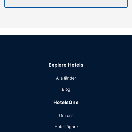
tillgång till bland annat inomhuspool, bastu och
fitnesscenter. Boendet har även gratis wi-fi,
conciergetjänster och bröllopstjänster.
Restaurang
Du kan äta gott på hotellets restaurang och kafé. Här har
du även tillgång till rumsservice (under begränsade tider).
Slappna av med en god drink på en av boendets 2
barer/lounger. Komplett frukost serveras på vardagar
mellan 06.30 och 10.00 och på helger mellan 07.00 och
Explore Hotels
10.30 mot en avgift.
Övriga bekvämligheter
Alla länder
Gäster har tillgång till bland annat business-service dygnet
Blog
runt, expressutcheckning och reception (öppen dygnet
runt). Avgiftsfri parkering erbjuds på plats.
HotelsOne
Om oss
Hotell ägare