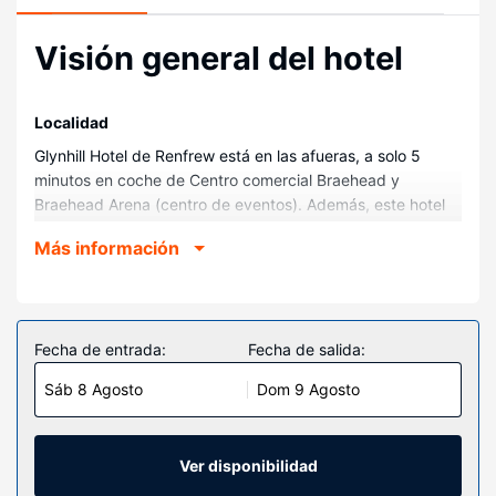
Visión general del hotel
Localidad
Glynhill Hotel de Renfrew está en las afueras, a solo 5
minutos en coche de Centro comercial Braehead y
Braehead Arena (centro de eventos). Además, este hotel
se encuentra a 7,8 km de Ibrox Stadium y a 11,1 km de
Más información
Clyde Auditorium.
Habitaciones
Te sentirás como en tu propia casa en cualquiera de las
145 habitaciones. La conexión wifi gratis te mantendrá en
Fecha de entrada:
Fecha de salida:
contacto con los tuyos. Además, podrás disfrutar de
Sáb 8 Agosto
Dom 9 Agosto
canales digitales. El cuarto de baño está provisto de
artículos de higiene personal de diseño y secadores de
pelo. Entre las comodidades, se incluyen escritorio,
hervidor eléctrico y teléfono.
Ver disponibilidad