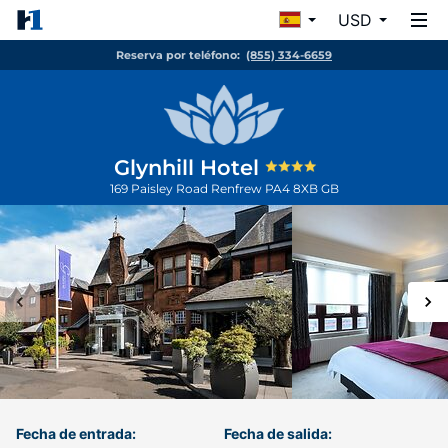
USD
Reserva por teléfono:
(855) 334-6659
Glynhill Hotel
169 Paisley Road
Renfrew
PA4 8XB
GB
Fecha de entrada:
Fecha de salida: