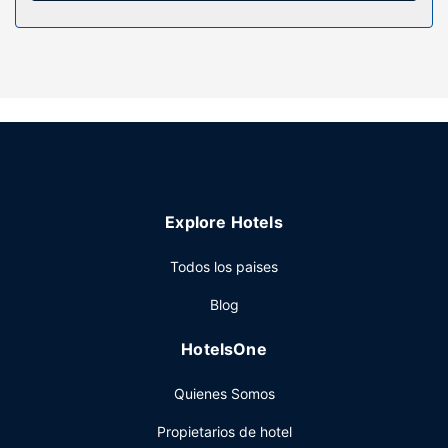
Servicios hotel
Con servicios como masajes, tratamientos corporales o
tratamientos faciales, te sentirás como nuevo. La diversión
está asegurada en este alojamiento, que ofrece una
piscina cubierta, sauna y gimnasio. Encontrarás también
conexión a Internet wifi gratis, servicios de conserjería y
servicio de celebración de bodas.
Restaurante
Tienes un restaurante y una cafetería a tu disposición para
Explore Hotels
comer algo, pero si lo prefieres, puedes llamar al servicio
de habitaciones con horario limitado de este hotel.
Todos los paises
¿Quieres despejarte? Relájate y disfruta con la bebida que
quieras en uno de los 2 bares con salón. El desayuno
Blog
completo, con un coste adicional, se ofrece de lunes a
viernes de 06:30 a 10:00, mientras que los fines de
HotelsOne
semana el horario es de 07:00 a 10:30.
Otros servicios
Quienes Somos
Tendrás un centro de negocios abierto las 24 horas,
Propietarios de hotel
check-out exprés y un servicio de recepción las 24 horas a