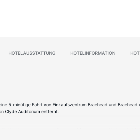
HOTELAUSSTATTUNG
HOTELINFORMATION
HOT
ur eine 5-minütige Fahrt von Einkaufszentrum Braehead und Braehead 
on Clyde Auditorium entfernt.
. Ein WLAN-Internetzugang (kostenlos) ist ebenso verfügbar wie Dig
ng gehören Telefone ebenso wie Schreibtische und Wasserkocher.