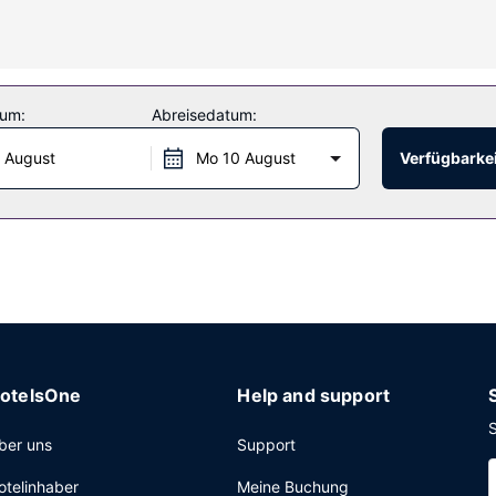
chtsbehandlungen, die vor Ort angeboten werden. Sicher ist bei fol
lichkeiten. Zu den Highlights, die dieses Hotel bietet, gehören zu
tum:
Abreisedatum:
 August
Mo 10 August
Verfügbarkei
einer der 2 Bars/Lounges ein. Ein großes Frühstück wird unter der 
n Gebühr angeboten.
etes Businesscenter, ein Express-Check-out und eine rund um die Uh
otelsOne
Help and support
S
ber uns
Support
otelinhaber
Meine Buchung