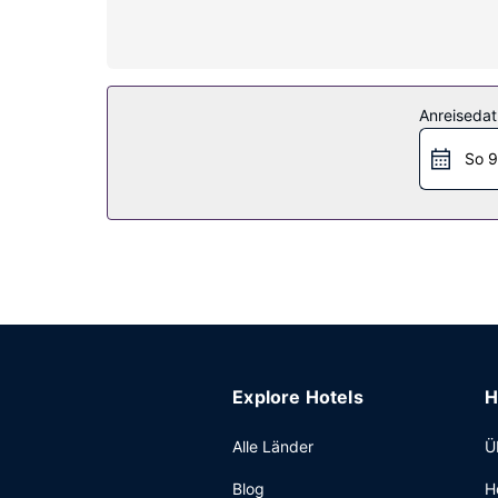
Ausstattung der Anlage
Gönn dir Massagen, Körperbehandlungen und Gesi
Richtige dabei: Innenpool, Sauna und Fitnessmög
ein Hochzeitsservice.
Anreiseda
Restaurant
So 9
Etwas Entspannung gefällig? Leg eine Pause an 
Wochenende von 07:00 Uhr bis 10:30 Uhr gege
Sonstige Einrichtungen
Zum Angebot gehören ein rund um die Uhr geöffn
Folgendes: Parken ohne Service (kostenlos).
Explore Hotels
H
Alle Länder
Ü
Blog
H