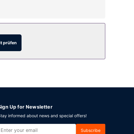
genden Freizeitmöglichkeiten auch für dich das
dem kostenloses WLAN, ein Concierge-Service und
t prüfen
Woche von 06:30 Uhr bis 10:00 Uhr und am
r besetzte Rezeption. Vor Ort gibt es
Sign Up for Newsletter
tay informed about news and special offers!
Subscribe