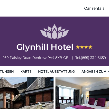
Car rentals
ung
Angaben zum Hotel
Hotelrichtlinien
Glynhill Hotel
169 Paisley Road
Renfrew
PA4 8XB
GB
Tel.
(855) 334-6659
TUNGEN
KARTE
HOTELAUSSTATTUNG
ANGABEN ZUM 