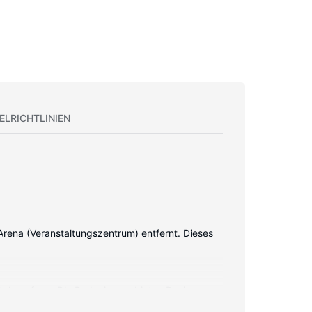
ELRICHTLINIEN
Arena (Veranstaltungszentrum) entfernt. Dieses
italempfang. Die Badezimmer bieten Designer-