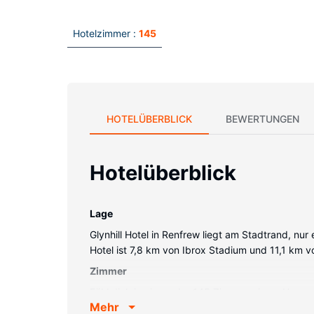
Hotelzimmer :
145
HOTELÜBERBLICK
BEWERTUNGEN
Hotelüberblick
Lage
Glynhill Hotel in Renfrew liegt am Stadtrand, n
Hotel ist 7,8 km von Ibrox Stadium und 11,1 km v
Zimmer
Fühl dich in einem der 145 Zimmer wie zu Hause
Mehr
Toilettenartikel und Haartrockner. Zur Austattu