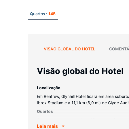
Quartos :
145
VISÃO GLOBAL DO HOTEL
COMENTÁ
Visão global do Hotel
Localização
Em Renfrew, Glynhill Hotel ficará em área subur
Ibrox Stadium e a 11,1 km (6,9 mi) de Clyde Audi
Quartos
Sinta-se em casa num dos 145 quartos. O acesso à
Leia mais
As casas de banho têm artigos de higiene exclus