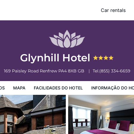
Car rentals
o Hotel
Informação do Hotel
Regulamentos do Hotel
Glynhill Hotel
169 Paisley Road
Renfrew
PA4 8XB
GB
Tel.
(855) 334-6659
OS
MAPA
FACILIDADES DO HOTEL
INFORMAÇÃO DO H