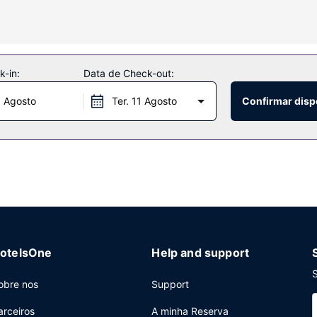
ratamentos faciais no local. Entre as várias opções de lazer e entre
acilidades adicionais contam-se Wi-fi grátis, serviços de concierge e
-in:
Data de Check-out:
 dedos de conversa num dos 2 bares/lounges. O hotel serve pequen
0 Agosto
Ter. 11 Agosto
Confirmar disp
:00 e as 10:30, mediante uma sobretaxa.
enter aberto 24 horas, registo de saída rápido e uma receção aberta
otelsOne
Help and support
S
obre nos
Support
arceiros
A minha Reserva