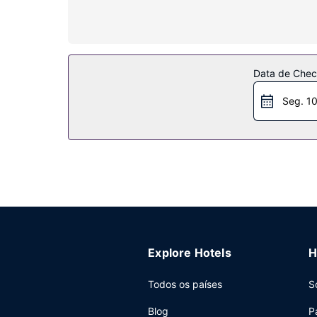
Serviço do hotel
Relaxa com massagens, tratamentos corporais e t
interior, Sauna e uma sala de fitness. Entre as f
Restaurante
Data de Check
Aproveite ainda para tomar um copo entre dois
Seg. 1
6:30 e as 10:00 e aos fins de semana entre as 7
Outros serviços
As principais comodidades incluem um business c
Explore Hotels
H
Todos os países
S
Blog
P