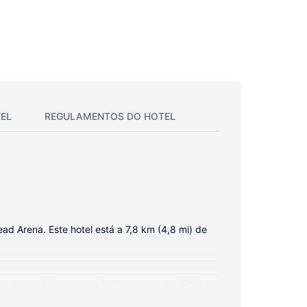
EL
REGULAMENTOS DO HOTEL
ad Arena. Este hotel está a 7,8 km (4,8 mi) de
 dia, assista a uma seleção de canais digitais.
lém de secretárias e de chaleiras elétricas.