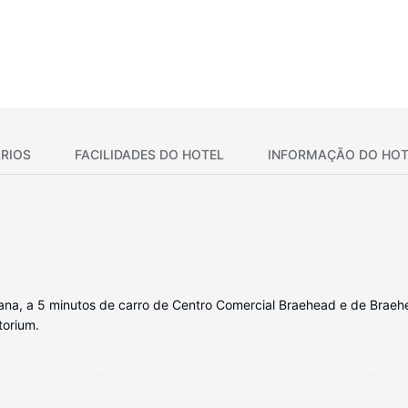
RIOS
FACILIDADES DO HOTEL
INFORMAÇÃO DO HOT
bana, a 5 minutos de carro de Centro Comercial Braehead e de Braehe
torium.
 internet sem fios permite-lhe estar sempre contactável. Ao final do
ivos e secadores de cabelo. As comodidades incluem ainda telefone, a