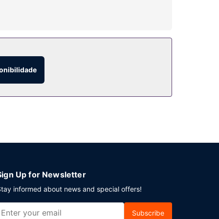
tenimento ao seu dispor, incluem-se uma piscina
 serviços para casamentos.
o-almoços completos durante a semana entre as
onibilidade
 24 horas. Há estacionamento grátis no local.
Sign Up for Newsletter
tay informed about news and special offers!
Subscribe