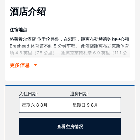
酒店介绍
住宿地点
格莱希尔酒店 位于伦弗鲁，在郊区，距离布勒赫德购物中心和
Braehead 体育馆不到 5 分钟车程。 此酒店距离布罗克斯体育
场 4.8 英里（7.8 公里），距离克莱德礼堂 6.9 英里（11.1 公
里）。
更多信息
客房
酒店的 145 间客房定能让您在旅途中找到家的舒适。提供免费
无线网络，方便您与朋友保持联系；数码频道可满足您的娱乐
需求。浴室提供名牌洗护用品和吹风机。便利设施包括电话，
入住日期:
退房日期:
以及书桌和电热水壶。
星期六 8 8月
星期日 9 8月
物业设施
享受按摩、身体护理和面部护理，慰劳一下自己。一定要去体
验室内游泳池、桑拿和健身中心等度假设施。此酒店的其他特
查看空房情况
色包括免费 WiFi、礼宾服务和婚庆服务。