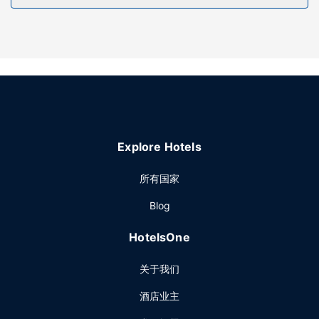
餐厅
您可以到餐厅享用一顿美餐；也可以去咖啡馆吃些点心。或者
可以待在房间里，享受酒店的部分时段客房送餐服务。想放松
一下？这里有 2 间酒吧/酒廊供您选择，可以小酌几杯，轻松一
下。全套早餐（收费）供应时间为：周一至周五 06:30 至
10:00，周末 07:00 至 10:30。
其他设施
特色服务/设施包括24 小时商务中心、快速退房和24 小时前台
服务。酒店提供免费自助停车。
Explore Hotels
所有国家
Blog
HotelsOne
关于我们
酒店业主