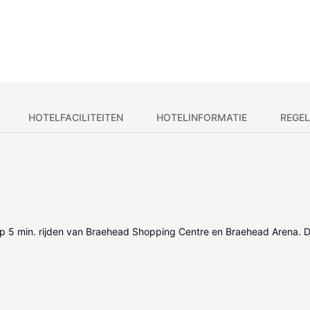
HOTELFACILITEITEN
HOTELINFORMATIE
REGEL
, op 5 min. rijden van Braehead Shopping Centre en Braehead Arena. D
kzij gratis wifi blijf je online, terwijl de tv met digitale zenders zo
j de voorzieningen horen een telefoon, net zoals een bureau en een wa