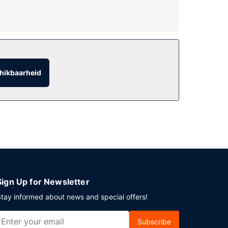
eve voorzieningen vast leuk, met onder meer een
n huwelijksservices.
vice (beperkte tijden) aan. Wil je even
hikbaarheid
g een uitgebreid ontbijt geserveerd van 06.30
er plaatse heb je gratis parkeerplaatsen.
Sign Up for Newsletter
tay informed about news and special offers!
Subscribe