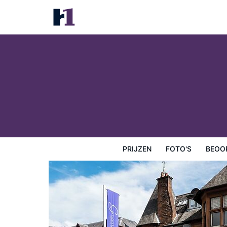
Glynhill Hotel
Prijzen
Foto's
Beoordelingen
Kaart
Hotelfacilit
PRIJZEN
FOTO'S
BEOO