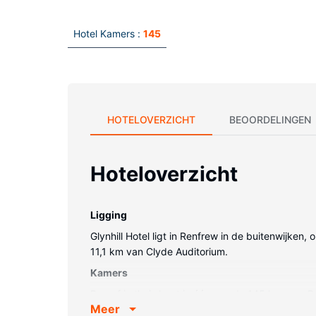
Hotel Kamers :
145
HOTELOVERZICHT
BEOORDELINGEN
Hoteloverzicht
Ligging
Glynhill Hotel ligt in Renfrew in de buitenwijken
11,1 km van Clyde Auditorium.
Kamers
Doe of je thuis bent in één van de 145 kamers. Dan
Meer
over designer toiletartikelen en haardrogers. Bi