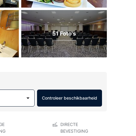
51 Foto's
Controleer beschikbaarheid
GE
DIRECTE
NG
BEVESTIGING