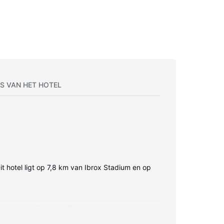
S VAN HET HOTEL
it hotel ligt op 7,8 km van Ibrox Stadium en op
rgt voor het kijkplezier. Badkamers beschikken
terkoker.