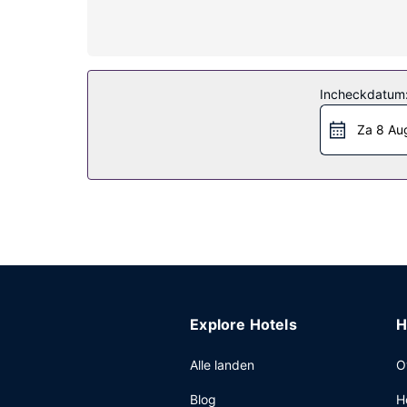
Algemene voorziening
Laat jezelf verwennen met onsite massages, lic
binnenzwembad, een sauna en fitnessfaciliteiten.
Restaurant
Incheckdatum
Geniet van een lekker diner in het restaurant of 
Za 8 Au
ontspannen? Kom tot rust met een lekker drankje
uur tot 10.00 uur en in het weekend is dit beschi
Overige voorzieningen
Enkele van de voorzieningen zijn een 24-uurs bus
Explore Hotels
H
Alle landen
O
Blog
H