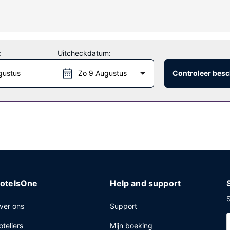
haamsbehandelingen en gezichtsbehandelingen. Je vindt de recreati
 Andere kenmerken van dit hotel zijn gratis wifi, conciërgeservices e
:
Uitcheckdatum:
bestel een snack in de koffiebar/het café. Ook biedt dit hotel roomser
gustus
Zo 9 Augustus
Controleer besc
 in één van de 2 bars/lounges. Op werkdagen wordt er tegen betalin
kbaar van 07.00 uur tot 10.30 uur.
inesscentrum, een snelle uitcheckservice en een 24-uurs receptie. T
otelsOne
Help and support
S
ver ons
Support
oteliers
Mijn boeking