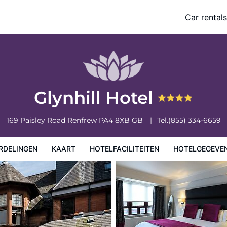
Car rentals
eiten
Hotelgegevens
Regels van het hotel
Glynhill Hotel
169 Paisley Road
Renfrew
PA4 8XB
GB
Tel.
(855) 334-6659
RDELINGEN
KAART
HOTELFACILITEITEN
HOTELGEGEVE