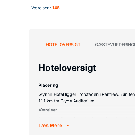
Værelser :
145
HOTELOVERSIGT
GÆSTEVURDERING
Hoteloversigt
Placering
Glynhill Hotel ligger i forstaden i Renfrew, kun
11,1 km fra Clyde Auditorium.
Værelser
Du vil helt sikkert føle dig hjemme i et af stede
Læs Mere
Badeværelserne har designertoiletartikler og hårtø
Ejendomsfacilitet