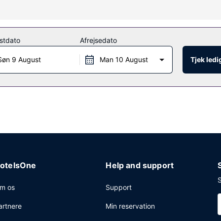
og ansigtsbehandlinger på stedet. Du vil helt sikkert værdsætte de 
e faciliteter på dette hotel inkluderer gratis trådløs internetadgang, 
stdato
Afrejsedato
k på stedets kaffebar/café. dette hotel har også roomservice (i et b
Søn 9 August
Man 10 August
Tjek led
ld morgenmad serveres på hverdage fra kl. 06.30 til kl. 10.00 og i we
t forretningscenter, hurtig udtjekning og en døgnåben reception. Gr
otelsOne
Help and support
S
m os
Support
artnere
Min reservation