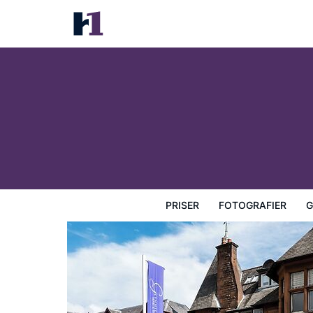
Glynhill Hotel
Priser
Fotografier
Gæstevurderinger
Kort
Hotel
PRISER
FOTOGRAFIER
G