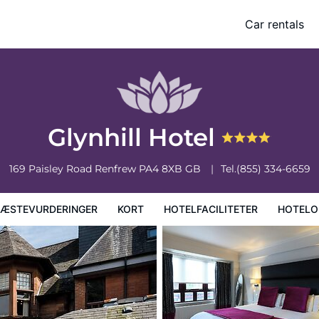
Car rentals
faciliteter
Hoteloplysninger
Hotelregler
Glynhill Hotel
169 Paisley Road
Renfrew
PA4 8XB
GB
Tel.
(855) 334-6659
ÆSTEVURDERINGER
KORT
HOTELFACILITETER
HOTELO