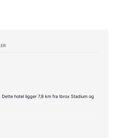
LER
 Dette hotel ligger 7,8 km fra Ibrox Stadium og
itale kanaler sørger for underholdningen.