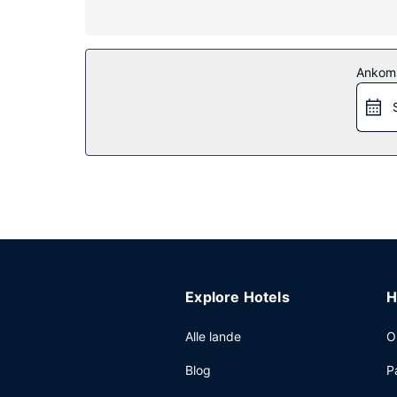
Lad dig forkæle med massage, kropsbehandlinger 
indendørs pool, en sauna og et fitnesscenter. Andr
Restaurant
Ankom
Nyd et måltid på restauranten, eller køb en snac
Få en drink ved en af stedets 2 barer/lounger. Fu
gebyr.
Andre faciliteter
Gæsterne har blandt andet adgang til et døgnåben
stedet.
Explore Hotels
H
Alle lande
O
Blog
P