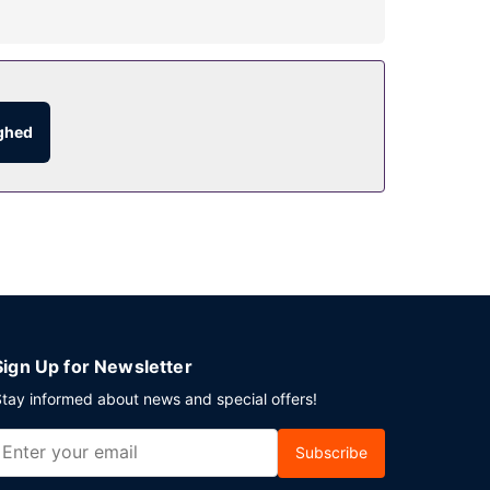
rekreative faciliteter, som omfatter en
concierge-tjenester og bryllupsfaciliteter.
egrænset antal timer). Har du brug for en pause?
ighed
ekenderne fra kl. 07.00 til kl. 10.30 mod et
atis selvstændig parkering er til rådighed på
Sign Up for Newsletter
tay informed about news and special offers!
Subscribe