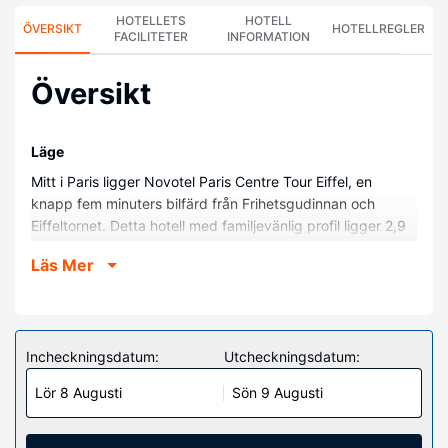
HOTELLETS
HOTELL
ÖVERSIKT
HOTELLREGLER
FACILITETER
INFORMATION
Översikt
Läge
Mitt i Paris ligger Novotel Paris Centre Tour Eiffel, en
knapp fem minuters bilfärd från Frihetsgudinnan och
Eiffeltornet. Detta hotell med familjevänlig profil ligger 2,9
km från Paris Expo och 3,2 km från Triumfbågen.
Läs Mer
Hotellrum
Känn dig som hemma i ett av de 764 individuellt
möblerade rummen med minibarer och LED-tv. Sängen har
bäddmadrass och sängtillbehör av högsta kvalitet. Gratis
Incheckningsdatum:
Utcheckningsdatum:
wi-fi gör att du kan hålla dig uppkopplad, och satellit-tv
Lör 8 Augusti
Sön 9 Augusti
erbjuder underhållning. Privat badrum med dusch, gratis
toalettartiklar och hårtorkar.
Bekvämligheter på anläggningen