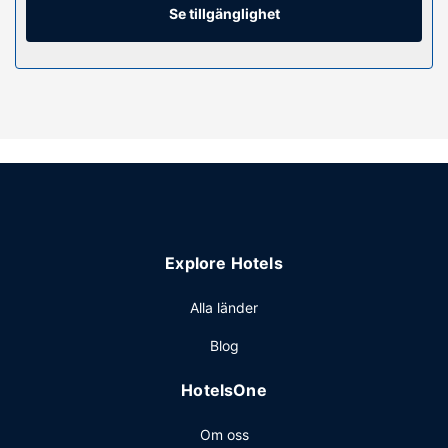
Se tillgänglighet
Du får tillgång till inomhuspool, bastu och fitnesscenter.
Detta hotell har även gratis wi-fi, conciergetjänster och en
tv i allmänt utrymme.
Restaurang
Njut av franska köket på GREEM, en av de 2
restaurangerna detta hotell ståtar med, eller stanna på
rummet och nyttja dess rumsservice (under begränsade
tider). Avsluta dagen med en drink på boendets bar.
Frukostbuffé serveras på vardagar mellan 06.00 och
10.00 och på helger mellan 06.00 och 11.00 mot en avgift.
Explore Hotels
Övriga bekvämligheter
Gäster har tillgång till bland annat business-service, gratis
Alla länder
dagstidningar i lobbyn och kemtvätt/tvättjänster. Planerar
Blog
du ett event i Paris? På detta hotell finns det event- och
konferensutrymmen på upp till 3000 kvadratmeter,
HotelsOne
däribland konferenscenter och mötesrum. Parkering
(avgift tillkommer) erbjuds på plats.
Om oss