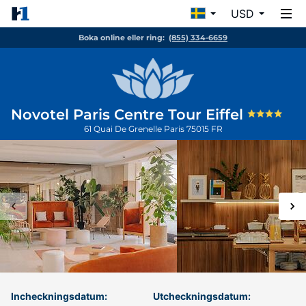
USD
Boka online eller ring:
(855) 334-6659
Novotel Paris Centre Tour Eiffel
61 Quai De Grenelle
Paris
75015
FR
Incheckningsdatum:
Utcheckningsdatum: