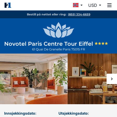
USD
Bestill på nettet eller ring:
(855) 334-6659
Novotel Paris Centre Tour Eiffel
61 Quai De Grenelle
Paris
75015
FR
Innsjekkingsdato:
Utsjekkingsdato: