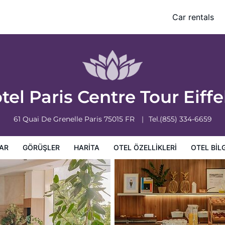
Car rentals
leri
Otel bilgileri
Otel Koşulları
tel Paris Centre Tour Eiffe
61 Quai De Grenelle
Paris
75015
FR
Tel.
(855) 334-6659
AR
GÖRÜŞLER
HARITA
OTEL ÖZELLIKLERI
OTEL BILG