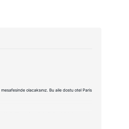
 mesafesinde olacaksınız. Bu aile dostu otel Paris
tık üstlü yatağınızda kaliteli yatak takımı vardır.
ır. Özel banyo, duş kabini, ücretsiz