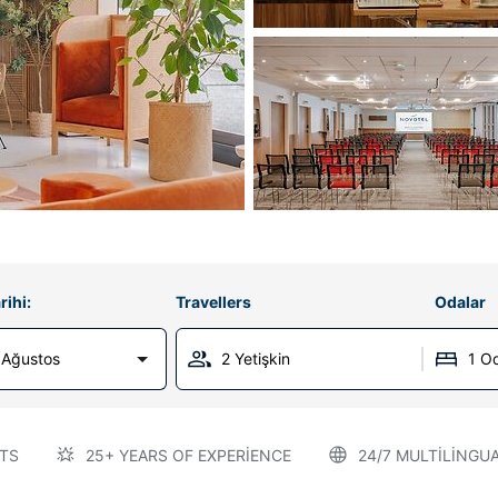
rihi:
Travellers
Odalar
 Ağustos
2 Yetişkin
1 O
TS
25+ YEARS OF EXPERIENCE
24/7 MULTILINGU