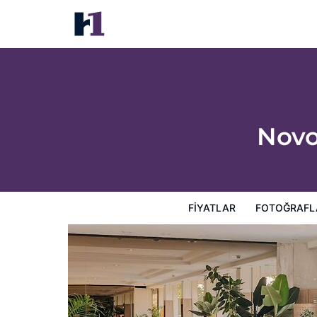
Novotel Paris Centre Tour Eiffel
Fiyatlar
Fotoğraflar
Görüşler
Harita
Otel Özellik
Novo
FIYATLAR
FOTOĞRAFL