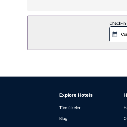
Otelin güzelliği
Kapalı havuz, sauna ve spor salonu dâhil dinlenm
ve ortak alanda televizyon sunulmaktadır.
Check-in t
Restoran
Cu
Fransız mutfağı alanında uzman olan GREEM yemek s
bar/oturma salonu misafirlere içecek servisi yapıyo
Diğer güzellikler
Misafirler için ofis, lobide ücretsiz gazete servi
misafirlerimize 32292 ayak kare alanda konferans 
Explore Hotels
H
Tüm ülkeler
H
Blog
O