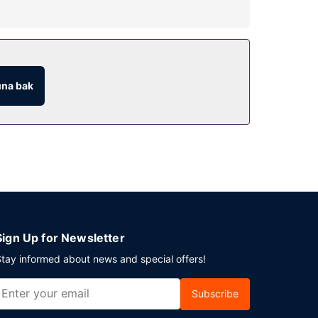
ablosuz İnternet, danışma (concierge) hizmetleri
na bak
i saatlerde oda servisi imkanı da mevcut. Oteldeki
sında ücretli olarak yapılmaktadır.
 bir etkinlik mi planlıyorsunuz? Bu otel
Sign Up for Newsletter
tay informed about news and special offers!
Subscribe