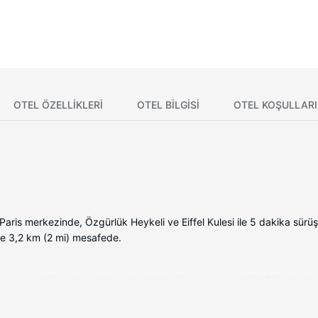
OTEL ÖZELLIKLERI
OTEL BILGISI
OTEL KOŞULLARI
aris merkezinde, Özgürlük Heykeli ve Eiffel Kulesi ile 5 dakika sürüş
ile 3,2 km (2 mi) mesafede.
yrı ayrı döşenmiş odada evlerinin konforunu yaşayabilir. Pillowtop/yas
tadır. Misafirlerimizin iyi vakit geçirebilmesi için uydu kanalları vard
 vardır.