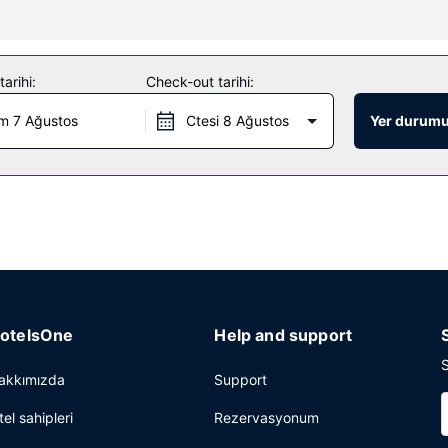
e olanaklarından yararlanmayı unutmayın. Bu otelde ayrıca ücretsiz k
arihi:
Check-out tarihi:
m 7 Ağustos
Ctesi 8 Ağustos
Yer durumu
ervisi için ideal, bu otelde toplam 2 restoran var; isterseniz belirl
r. Açık büfe kahvaltı servisi hafta içi 6 ve 10, hafta sonu 6 ve 11 ara
si ve kuru temizleme/çamaşır yıkama servisi mevcuttur. Paris bölgesinde
merkezi ve toplantı odaları sunmaktadır. (ücretli) otopark vardır.
otelsOne
Help and support
S
akkımızda
Support
tel sahipleri
Rezervasyonum