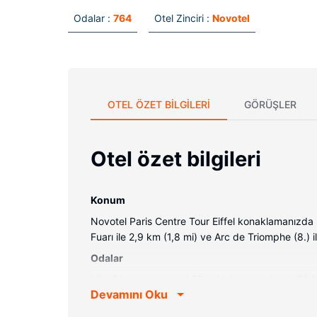
Odalar :
764
Otel Zinciri :
Novotel
OTEL ÖZET BILGILERI
GÖRÜŞLER
Otel özet bilgileri
Konum
Novotel Paris Centre Tour Eiffel konaklamanızda P
Fuarı ile 2,9 km (1,8 mi) ve Arc de Triomphe (8.) 
Odalar
Misafirler minibar ve LED televizyon bulunan 764 a
Devamını Oku
Misafirlerimize ücretsiz kablosuz internet sunulmak
banyo/kozmetik ürünleri ve saç kurutma makinesi