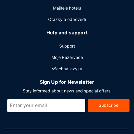
ve vestibulu a čistírna oděvů. Hodláte uspořádat obchodní
Majitelé hotelu
nebo společenskou akci? V tomto hotelu můžete využít
2
konferenční prostory o velikosti 3000 m
(mj. konferenční
Otázky a odpovědi
centrum a zasedací místnosti). Přímo v areálu je hostům k
dispozici samostatné parkování (za příplatek).
Help and support
Support
Moje Rezervace
Všechny jazyky
Sign Up for Newsletter
Stay informed about news and special offers!
Subscribe