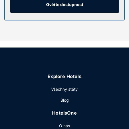
zdarma a vysoušeč vlasů.
Ověřte dostupnost
Vybavení nemovitosti
Můžete využít širokou nabídku rekreačních zařízení, mezi
něž patří mimo jiné krytý bazén, sauna a fitness centrum.
Tento hotel dále nabízí: bezdrátový internet zdarma,
rozšířené recepční služby a televize ve společných
prostorách.
Restaurace
GREEM je jednou z 2 restaurací v areálu tohoto hotelu.
Podává se zde francouzská kuchyně. Dostanete-li hlad,
Explore Hotels
můžete také využít pokojovou službu s omezeným
provozem. Chcete-li svůj rušný den zakončit u svého
Všechny státy
oblíbeného nápoje, navštivte bar/salonek. Za malý
příplatek budete zváni na bufetovou snídani, která se
Blog
podává ve všední dny od 6:00 do 10:00 a o víkendu od
6:00 do 11:00.
HotelsOne
Další vybavení
O nás
Hostům jsou k dispozici business centrum, zapůjčení novin