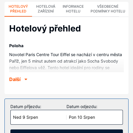
HOTELOVÝ
HOTELOVÁ
INFORMACE
VŠEOBECNÉ
PŘEHLED
ZAŘÍZENÍ
HOTELU
PODMÍNKY HOTELU
Hotelový přehled
Poloha
Novotel Paris Centre Tour Eiffel se nachází v centru města
Paříž, jen 5 minut autem od atrakcí jako Socha Svobody
nebo Eiffelova věž. Tento hotel ideální pro rodiny se
nachází 2,9 km od Paris Expo a 3,2 km od Vítězný oblouk.
Další
Pokoje
V jednom z 764 pokojů s osobitou výbavou, k jejichž
vybavení patří minibar a LED televize, se budete cítit jako
doma. Na posteli je připravena polstrovaná matrace a
Datum příjezdu:
Datum odjezdu:
exkluzivní ložní prádlo. Bezdrátový internet zdarma vám
Ned 9 Srpen
Pon 10 Srpen
zajistí spojení se světem a televize, která nabízí satelitní
kanály, dobrou zábavu. Soukromé koupelny nabízí
vybavení, jehož součástí jsou sprcha, toaletní potřeby