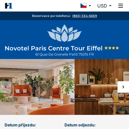
USD
Rezervace po telefonu:
(855) 334-6659
Novotel Paris Centre Tour Eiffel
61 Quai De Grenelle
Paříž
75015
FR
Datum příjezdu:
Datum odjezdu: