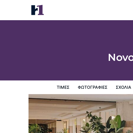
Novotel Paris Centre Tour Eiffel
Τιμές
Φωτογραφίες
σχόλια
Χάρτης
Παροχες 
Novo
ΤΙΜΈΣ
ΦΩΤΟΓΡΑΦΊΕΣ
ΣΧΌΛΙΑ