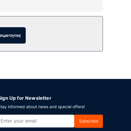
ουνα και γυμναστήριο. Σε αυτό το ξενοδοχείο
σιμοτητας
 μέσα και επωφεληθείτε από το room service
ε επιπλέον χρέωση είναι διαθέσιμο πρωινό (σε
σίες στεγνοκαθαριστηρίου/πλυντηρίων. Θέλετε
ραγωνικά μέτρα και περιλαμβάνει ένα
ρέωση).
Sign Up for Newsletter
tay informed about news and special offers!
Subscribe