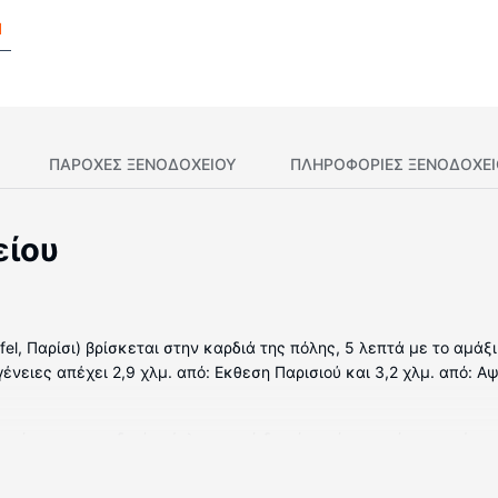
l
ΠΑΡΟΧΕΣ ΞΕΝΟΔΟΧΕΙΟΥ
ΠΛΗΡΟΦΟΡΊΕΣ ΞΕΝΟΔΟΧΕ
είου
ffel, Παρίσι) βρίσκεται στην καρδιά της πόλης, 5 λεπτά με το αμά
ένειες απέχει 2,9 χλμ. από: Εκθεση Παρισιού και 3,2 χλμ. από: Αψ
ωμάτια με μοναδική επίπλωση ανά δωμάτιο, όπου υπάρχουν μίνι μ
ποιότητας (premium). Mπορείτε να είστε πάντα online με δωρεάν
 κανάλια. Τα ιδιωτικά μπάνια με ντουζιέρες διαθέτουν δωρεάν πρ