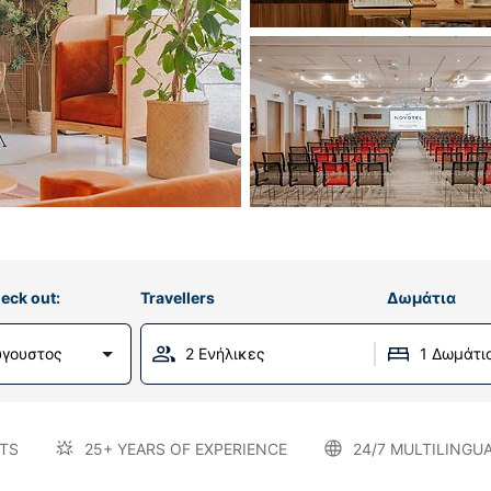
eck out:
Travellers
Δωμάτια
ύγουστος
2 Ενήλικες
1 Δωμάτι
TS
25+ YEARS OF EXPERIENCE
24/7 MULTILINGU