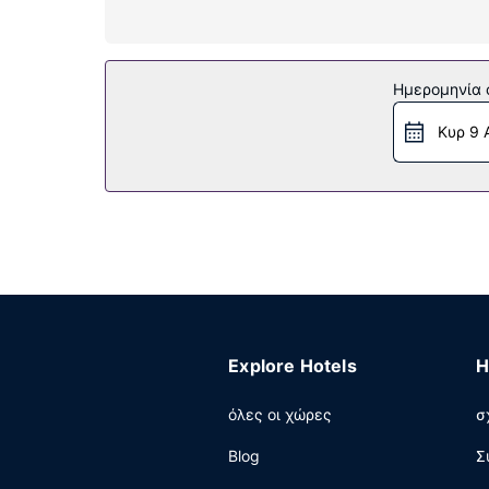
πιστολάκια μαλλιών.
Παροχές καταλύματος
Μην παραλείψετε να δοκιμάσετε τις ψυχαγωγικ
Ημερομηνία c
θα βρείτε επίσης δωρεάν ασύρματο ίντερνετ, 
Κυρ 9 
Εστιατόριο
Απολαύστε γαλλική κουζίνα στο GREEM, ένα από
(κατά τη διάρκεια συγκεκριμένων ωρών μόνο).
μπουφέ) τις καθημερινές μεταξύ 6:00 π.μ. - 10:
Άλλες παροχές
Στις σημαντικές παροχές περιλαμβάνονται ένα
να οργανώσετε μια εκδήλωση σε αυτήν την πόλη
συνεδριακό κέντρο και αίθουσες συνεδριάσεων
Explore Hotels
H
όλες οι χώρες
σ
Blog
Σ