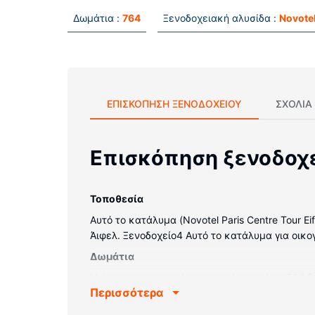
Δωμάτια :
764
Ξενοδοχειακή αλυσίδα :
Novote
ΕΠΙΣΚΌΠΗΣΗ ΞΕΝΟΔΟΧΕΊΟΥ
ΣΧΌΛΙΑ
Επισκόπηση ξενοδοχ
Τοποθεσία
Αυτό το κατάλυμα (Novotel Paris Centre Tour Ei
Άιφελ. Ξενοδοχείο4 Αυτό το κατάλυμα για οικογ
Δωμάτια
Νιώστε σαν στο σπίτι σας σε ένα από τα 764 δ
Περισσότερα
ανώστρωμα) διαθέτει κλινοσκεπάσματα υψηλής 
παρέχονται για τη διασκέδασή σας δορυφορικά