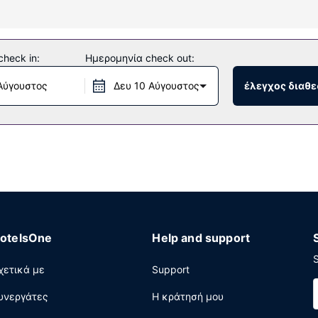
ές δραστηριότητες που προσφέρονται, όπως εσωτερική πισίνα, σά
heck in:
Ημερομηνία check out:
υπηρεσίες concierge και τηλεόραση σε κοινόχρηστο χώρο.
Αύγουστος
Δευ 10 Αύγουστος
έλεγχος διαθε
 τα 2 εστιατόρια που υπάρχουν σε αυτό το ξενοδοχείο ή μείνετε
 Χαλαρώστε στο τέλος της μέρας με ένα ποτό στο μπαρ/lounge. Μ
00 π.μ. και τα σαββατοκύριακα μεταξύ 6:00 π.μ. - 11:00 π.μ..
 επιχειρηματικό κέντρο, δωρεάν εφημερίδες στο λόμπι και υπηρε
 (Παρίσι); Αυτό το ξενοδοχείο διαθέτει χώρο που είναι 3000 τετ
. Στους χώρους μας θα βρείτε στάθμευση χωρίς παρκαδόρο (με χ
otelsOne
Help and support
S
χετικά με
Support
υνεργάτες
Η κράτησή μου