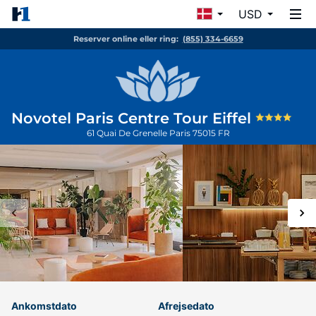
USD
Reserver online eller ring:
(855) 334-6659
Novotel Paris Centre Tour Eiffel
61 Quai De Grenelle
Paris
75015
FR
Ankomstdato
Afrejsedato