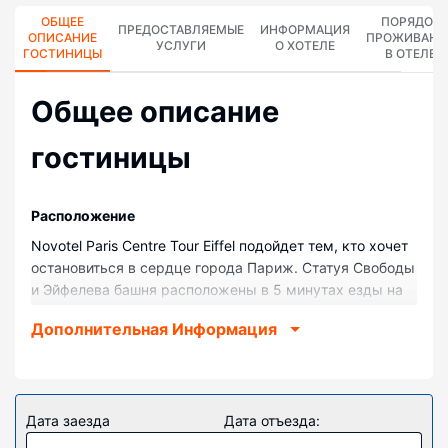
ОБЩЕЕ
ПОРЯДОК
ПРЕДОСТАВЛЯЕМЫЕ
ИНФОРМАЦИЯ
ОПИСАНИЕ
ПРОЖИВАНИ
УСЛУГИ
О ХОТЕЛЕ
ГОСТИНИЦЫ
В ОТЕЛЕ
Общее описание
гостиницы
Pасположение
Novotel Paris Centre Tour Eiffel подойдет тем, кто хочет
остановиться в сердце города Париж. Статуя Свободы
и Эйфелева башня расположены в 5 минутах езды на
автомобиле. Отель для семейного отдыха — вариант с
Дополнительная Информация
прекрасным расположением: Выставочный центр Paris
Expo-Porte de Versailles находится в 2,9 км,
Триумфальная арка — в 3,2 км от него.
Номера
Дата заезда
Дата отъезда:
Почувствуйте себя как дома в одном из 764 номеров с