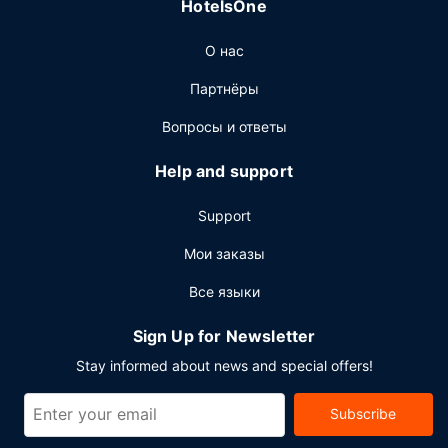
HotelsOne
отель. Тем, кому не хочется покидать свой номер,
предлагается обслуживание номеров (по расписанию).
О нас
Проведите отличный вечер в баре/лаунже. За
отдельную плату предлагается завтрак (шведский
Партнёры
стол): по будним дням с 6:00 до 10:00, по выходным
дням с 6:00 до 11:00.
Вопросы и ответы
Другие особенности
Help and support
Для удобства гостей предоставляется следующее:
бизнес-центр, бесплатные газеты в холле и химчистка
Support
или прачечная. Если вы планируете деловое или
развлекательное мероприятие, отель предлагает вам
Мои заказы
пространство площадью 3000 кв. м, на котором
Все языки
расположены конференц-центр и переговорные
комнаты. Предоставляется самостоятельная парковка
Sign Up for Newsletter
(за дополнительную плату).
Stay informed about news and special offers!
Subscribe