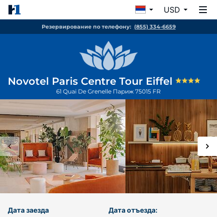
USD
Резервирование по телефону:
(855) 334-6659
Novotel Paris Centre Tour Eiffel
61 Quai De Grenelle
Париж
75015
FR
Дата заезда
Дата отъезда: