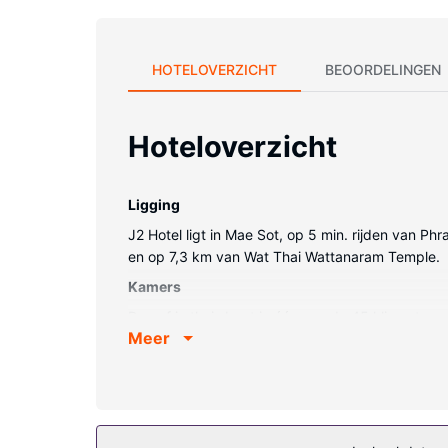
HOTELOVERZICHT
BEOORDELINGEN
Hoteloverzicht
Ligging
J2 Hotel ligt in Mae Sot, op 5 min. rijden van P
en op 7,3 km van Wat Thai Wattanaram Temple.
Kamers
Doe of je thuis bent in één van de 45 klimaatgereg
Meer
zorgt voor het kijkplezier. De privébadkamers me
kamers worden dagelijks schoongemaakt.
Algemene voorziening
De accommodatie heeft een terras en een tuin waa
televisie in de gemeenschappelijke ruimte en een