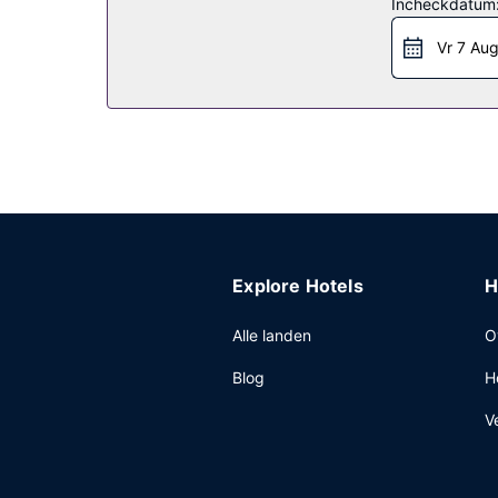
Incheckdatum
Restaurant
Vr 7 Au
Profiteer in dit hotel van de roomservice.
Overige voorzieningen
Enkele van de voorzieningen zijn een stomerij/w
beperkte tijden tegen betaling beschikbaar en te
Explore Hotels
H
Alle landen
O
Blog
H
V