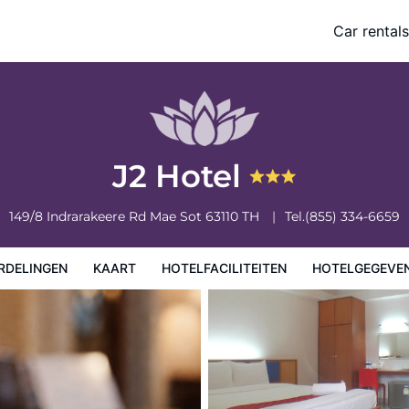
Car rentals
eiten
Hotelgegevens
Regels van het hotel
J2 Hotel
149/8 Indrarakeere Rd
Mae Sot
63110
TH
Tel.
(855) 334-6659
RDELINGEN
KAART
HOTELFACILITEITEN
HOTELGEGEVE