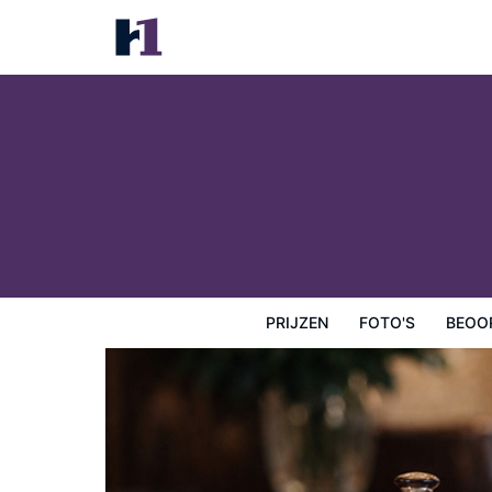
J2 Hotel
Prijzen
Foto's
Beoordelingen
Kaart
Hotelfacilit
PRIJZEN
FOTO'S
BEOO