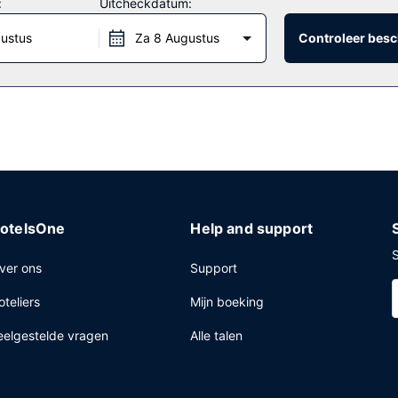
:
Uitcheckdatum:
gustus
Za 8 Augustus
Controleer besc
asserijservice, een 24-uurs receptie en een bagageopslagruimte. Een 
r plaatse heb je gratis parkeerplaatsen.
otelsOne
Help and support
S
ver ons
Support
oteliers
Mijn boeking
eelgestelde vragen
Alle talen