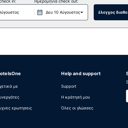
heck in:
Ημερομηνία check out:
Αύγουστος
Δευ 10 Αύγουστος
έλεγχος διαθε
ξενοδοχείο.
ηρεσίες στεγνοκαθαριστηρίου/πλυντηρίων, ρεσεψιόν όλο το 24ωρ
πό και προς το αεροδρόμιο κατά τη διάρκεια περιορισμένων ωρών
otelsOne
Help and support
S
χετικά με
Support
υνεργάτες
Η κράτησή μου
υχνες ερωτησεις
Όλες οι γλώσσες