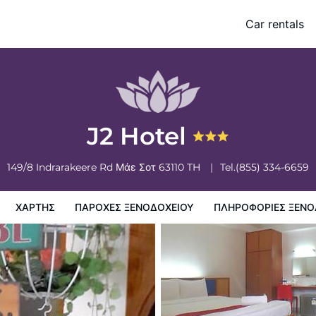
Car rentals
ξενοδοχειου
Πληροφορίες ξενοδοχείου
Πολιτικη ξενοδοχείων
J2 Hotel
149/8 Indrarakeere Rd
Μάε Σοτ
63110
TH
Tel.
(855) 334-6659
ΧΆΡΤΗΣ
ΠΑΡΟΧΕΣ ΞΕΝΟΔΟΧΕΙΟΥ
ΠΛΗΡΟΦΟΡΊΕΣ ΞΕΝΟ