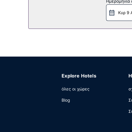
Ημερομηνία c
Εστιατόριο
Κυρ 9 
Επωφεληθείτε από το room service σε αυτό το 
Άλλες παροχές
Στις σημαντικές παροχές περιλαμβάνονται υπ
χρέωση παρέχεται λεωφορειάκι για μεταφορά α
δωρεάν στάθμευση χωρίς παρκαδόρο.
Explore Hotels
H
όλες οι χώρες
σ
Blog
Σ
Σ