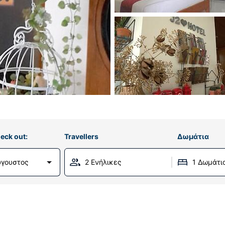
eck out:
Travellers
Δωμάτια
ύγουστος
2 Ενήλικες
1 Δωμάτι