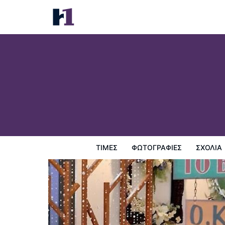
J2 Hotel
Τιμές
Φωτογραφίες
σχόλια
Χάρτης
Παροχες 
ΤΙΜΈΣ
ΦΩΤΟΓΡΑΦΊΕΣ
ΣΧΌΛΙΑ