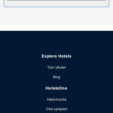
Otelin güzelliği
Zemin katta teras ve bahçe ile manzaranın tadını çıkartın
ve ücretsiz kablosuz İnternet gibi
imkânlardan/kolaylıklardan yararlanın. Bu otelde misafirler
için ayrıca ortak alanda televizyon ve resepsiyon salonu
vardır.
Restoran
Otelde oda servisi sunuluyor.
Explore Hotels
Diğer güzellikler
Misafirler için kuru temizleme/çamaşır yıkama servisi, 24
Tüm ülkeler
saat açık resepsiyon ve valiz dolabı mevcuttur. Misafirler
Blog
için gidiş-dönüş havaalanı transfer servisi sınırlı saatlerde
ücretli olarak hizmet vermektedir, ayrıca otelde ücretsiz
HotelsOne
otopark vardır.
Hakkımızda
Otel sahipleri