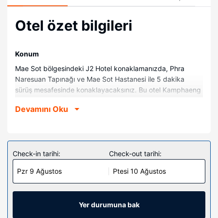
Otel özet bilgileri
Konum
Mae Sot bölgesindeki J2 Hotel konaklamanızda, Phra
Naresuan Tapınağı ve Mae Sot Hastanesi ile 5 dakika
sürüş mesafesinde konaklayacaksınız. Bu otel Kamphaeng
Phet Rajabhat Üniversitesi ile 3,6 mi (5,8 km) ve Wat Thai
Devamını Oku
Wattanaram Tapınağı ile 4,5 mi (7,3 km) mesafede.
Odalar
Misafirlerimizin konforu ve rahatı için 45 klimalı oda
buzdolabı ve LCD televizyon bulunmaktadır. Misafirlerimize
Check-in tarihi:
Check-out tarihi:
ücretsiz kablosuz internet sunulmaktadır. Misafirlerimizin iyi
Pzr 9 Ağustos
Ptesi 10 Ağustos
vakit geçirebilmesi için kablolu TV kanalları vardır. Özel
banyo, duş kabini, ücretsiz banyo/kozmetik ürünleri ve saç
kurutma makinesi vardır. Misafirlerimize ücretsiz şişe su
gibi imkânlar ve kolaylıklar sunulmaktadır. Ayrıca günlük
Yer durumuna bak
olarak oda/kat hizmeti verilmektedir.