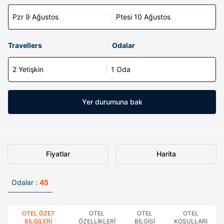
Pzr 9 Ağustos
Ptesi 10 Ağustos
Travellers
Odalar
2 Yetişkin
1 Oda
Yer durumuna bak
Fiyatlar
Harita
Odalar :
45
OTEL ÖZET
OTEL
OTEL
OTEL
BILGILERI
ÖZELLIKLERI
BILGISI
KOŞULLARI