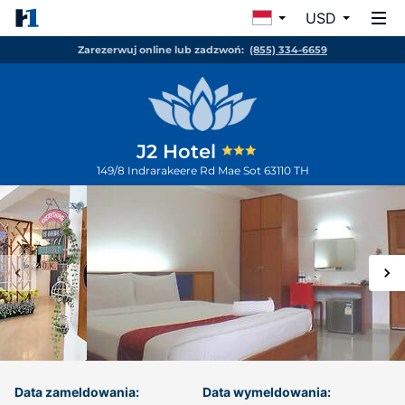
USD
Zarezerwuj online lub zadzwoń:
(855) 334-6659
J2 Hotel
149/8 Indrarakeere Rd
Mae Sot
63110
TH
Data zameldowania:
Data wymeldowania: