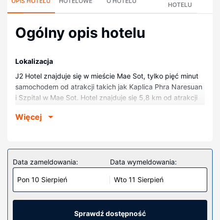
OPIS HOTELU
HOTELOWE
O HOTELU
HOTELU
Ogólny opis hotelu
Lokalizacja
J2 Hotel znajduje się w mieście Mae Sot, tylko pięć minut
samochodem od atrakcji takich jak Kaplica Phra Naresuan
i Szpital w Mae Sot. Hotel znajduje się 5,8 km od atrakcji
takiej jak Kamphaeng Phet Rajabhat University i 7,3 km od
Więcej
miejsca takiego jak Wat Thai Wattanaram (świątynia).
Pokoje
Poczuj się jak w domu w 45 klimatyzowanych pokojach,
których wyposażenie to lodówka i telewizor LCD.
Data zameldowania:
Data wymeldowania:
Bezpłatny bezprzewodowy dostęp do internetu zapewni
Pon 10 Sierpień
Wto 11 Sierpień
łączność ze światem, a telewizja kablowa — rozrywkę.
Prywatna łazienka — wyposażenie: prysznic, bezpłatne
przybory toaletowe i suszarki do włosów. Udogodnienia
obejmują bezpłatna woda butelkowana oraz sprzątanie
Sprawdź dostępność