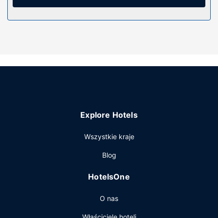
codziennie.
Udogodnienia w obiekcie
Do pokoju przylegają taras i ogród, z których roztacza się
piękny widok. Dostępne są również takie udogodnienia,
jak bezpłatny bezprzewodowy dostęp do internetu. Ten
hotel oferuje również udogodnienia takie jak telewizor w
holu i sala na przyjęcia okolicznościowe.
Restauracja
W obiekcie takim jak hotel do dyspozycji gości jest
Explore Hotels
obsługa pokojowa.
Pozostałe udogodnienia
Wszystkie kraje
Udogodnienia biznesowe to usługi pralni chemicznej,
Blog
recepcja całodobowa oraz przechowalnia bagażu. Płatne
udogodnienia to transport z i na lotnisko w niektórych
HotelsOne
godzinach. Dostępna jest także taka usługa jak bezpłatne
parkowanie samodzielne.
O nas
Właściciele hoteli