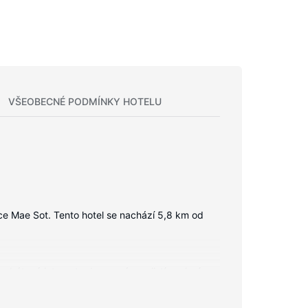
VŠEOBECNÉ PODMÍNKY HOTELU
ce Mae Sot. Tento hotel se nachází 5,8 km od
ezdrátový internet zdarma vám zajistí spojení se
 jsou sprcha, toaletní potřeby zdarma a vysoušeč