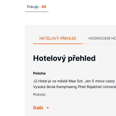
Pokoje :
45
HOTELOVÝ PŘEHLED
HODNOCENÍ H
Hotelový přehled
Poloha
J2 Hotel je ve městě Mae Sot. Jen 5 minut cest
Vysoká škola Kamphaeng Phet Rajabhat Universi
Pokoje
V jednom z 45 klimatizovaných pokojů, k jejichž 
Další
světem a televize, která nabízí kabelové kanály
vlasů. Další užitečné vybavení a služby: balená