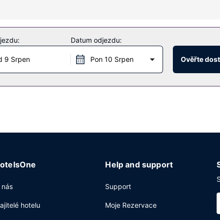
ce hotelu patří také bezdrátový internet zdarma. Součástí vybavení 
jezdu:
Datum odjezdu:
 9 Srpen
Pon 10 Srpen
Ověřte dos
á služba.
 s nepřetržitým provozem a úschova zavazadel. Za příplatek jsou ho
inách. Navíc je k dispozici samostatné parkování zdarma.
otelsOne
Help and support
S
 nás
Support
ajitelé hotelu
Moje Rezervace