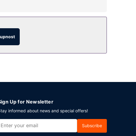
jsou také televize ve společných prostorách a
tupnost
stům poskytovány tyto dopravní služby:
Sign Up for Newsletter
tay informed about news and special offers!
Subscribe