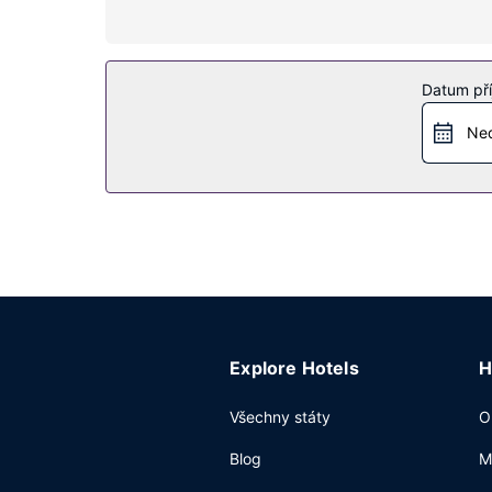
Vybavení nemovitosti
Terasa a zahrada nabízí krásný výhled a k nabíd
salón pro recepce.
Datum pří
Restaurace
Ned
Dostanete-li hlad, bude vám k dispozici pokojov
Další vybavení
Hostům jsou k dispozici čistírna oděvů, recepce
kyvadlová doprava na letiště ve vymezených hod
Explore Hotels
H
Všechny státy
O
Blog
M