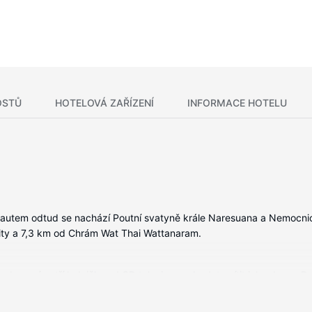
OSTŮ
HOTELOVÁ ZAŘÍZENÍ
INFORMACE HOTELU
y autem odtud se nachází Poutní svatyně krále Naresuana a Nemocni
ty a 7,3 km od Chrám Wat Thai Wattanaram.
vybavení patří lednička a LCD televize, se budete cítit jako doma. B
, dobrou zábavu. Soukromé koupelny nabízí vybavení, jehož součástí
 voda zdarma. Úklid pokojů se provádí denně.