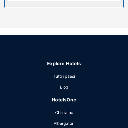
Attrattive della proprietà
Avrai a disposizione una terrazza e un giardino da dove
ammirare il paesaggio e potrai utilizzare servizi come il Wi-
Fi gratuito. In questo hotel potrai inoltre contare su una TV
nelle aree comuni e una sala rinfreschi.
Ristorante
Presso un hotel è disponibile il servizio in camera.
Altre attrattive
Explore Hotels
Potrai usufruire di un pratico servizio di lavanderia e
lavaggio a secco, una reception aperta 24 ore su 24 e
Tutti i paesi
deposito bagagli. Potrai usufruire di una navetta da e per
Blog
l'aeroporto con orario limitato a pagamento; inoltre, in loco
troverai il un parcheggio gratuito.
HotelsOne
Chi siamo
Albergatori