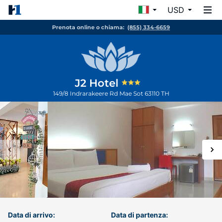
USD
Prenota online o chiama:
(855) 334-6659
J2 Hotel
149/8 Indrarakeere Rd
Mae Sot
63110
TH
Data di arrivo:
Data di partenza: