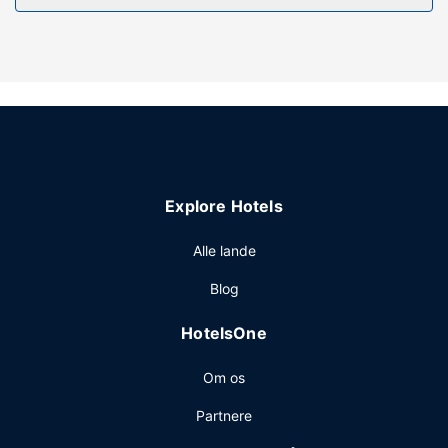
skønne udsigt, og du kan nyde godt af faciliteter, såsom
gratis trådløs internetadgang. Andre faciliteter på dette
hotel inkluderer tv på fællesarealer og selskabslokale.
Restaurant
Dette hotel tilbyder roomservice på værelset.
Andre faciliteter
Gæsterne har blandt andet adgang til
renseri/vaskeservice, en døgnåben reception og
Explore Hotels
bagageopbevaring. Lufthavnstransport tur-retur er til
rådighed mod et tillægsgebyr i et begrænset tidsrum, og
Alle lande
gratis selvstændig parkering findes desuden på stedet.
Blog
HotelsOne
Om os
Partnere