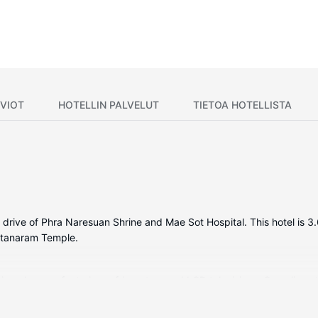
VIOT
HOTELLIN PALVELUT
TIETOA HOTELLISTA
te drive of Phra Naresuan Shrine and Mae Sot Hospital. This hotel is
attanaram Temple.
tioned rooms featuring refrigerators and LCD televisions. Complimen
r your entertainment. Private bathrooms with showers feature compli
er, and housekeeping is provided daily.