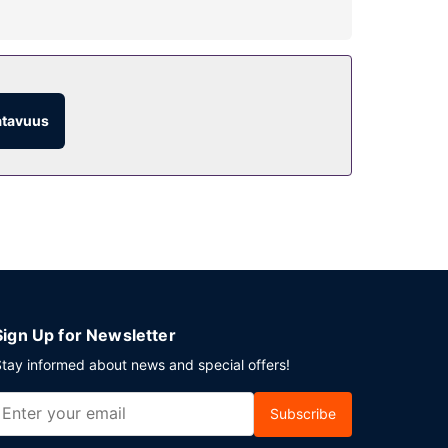
ss. Additional features at this hotel include a
atavuus
ort shuttle is provided for a surcharge during
Sign Up for Newsletter
tay informed about news and special offers!
Subscribe