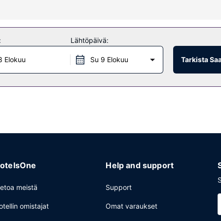
d make use of amenities such as complimentary wireless internet acce
:
Lähtöpäivä:
8 Elokuu
Su 9 Elokuu
Tarkista Sa
ervices, a 24-hour front desk, and luggage storage. A roundtrip airp
site.
otelsOne
Help and support
S
ietoa meistä
Support
otellin omistajat
Omat varaukset