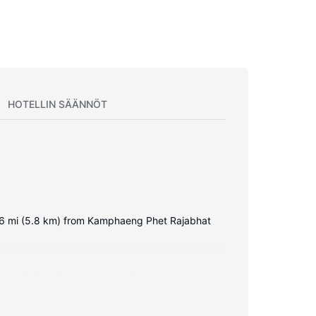
HOTELLIN SÄÄNNÖT
 3.6 mi (5.8 km) from Kamphaeng Phet Rajabhat
tary wireless internet access keeps you
mentary toiletries and hair dryers.