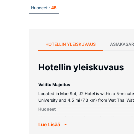
Huoneet :
45
HOTELLIN YLEISKUVAUS
ASIAKASAR
Hotellin yleiskuvaus
Valittu Majoitus
Located in Mae Sot, J2 Hotel is within a 5-minu
University and 4.5 mi (7.3 km) from Wat Thai W
Huoneet
Make yourself at home in one of the 45 air-condi
Lue Lisää
connected, and cable programming is available fo
Conveniences include complimentary bottled wat