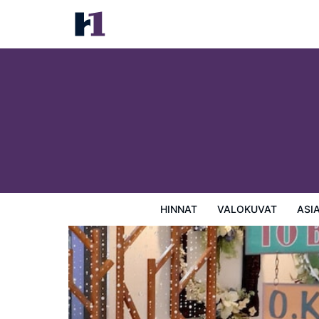
J2 Hotel
Hinnat
Valokuvat
Asiakasarviot
Kartta
Hotellin
HINNAT
VALOKUVAT
ASI