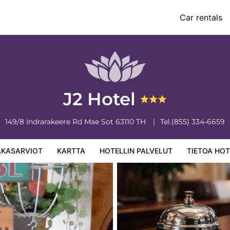
Car rentals
 palvelut
Tietoa hotellista
Hotellin säännöt
J2 Hotel
149/8 Indrarakeere Rd
Mae Sot
63110
TH
Tel.
(855) 334-6659
AKASARVIOT
KARTTA
HOTELLIN PALVELUT
TIETOA HOT