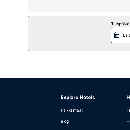
Kiinteistön miellyttävyys
Take in the views from a terrace and a garden an
television in a common area and a reception hall.
Tulopäivä
Ravintola
La 
Take advantage of the hotel's room service.
Muut mukavuudet
Featured amenities include dry cleaning/laundry s
limited hours, and free self parking is available on
Explore Hotels
H
Kaikki maat
T
Blog
H