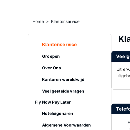
Home
Klantenservice
Kl
Klantenservice
Veelg
Groepen
Over Ons
Uit er
uitgebr
Kantoren wereldwijd
Veel gestelde vragen
Fly Now Pay Later
Telef
Hoteleigenaren
Algemene Voorwaarden
I