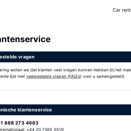
Car rent
antenservice
estelde vragen
varing weten we dat klanten veel vragen kunnen hebben bij het ma
eide lijst met
veelgestelde vragen (FAQ's)
voor u samengesteld.
onische klantenservice
+1 888 273 4683
nternationaal:
+44 20 7365 0519