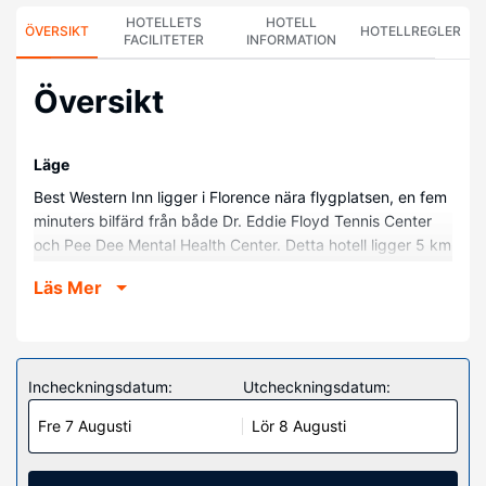
HOTELLETS
HOTELL
ÖVERSIKT
HOTELLREGLER
FACILITETER
INFORMATION
Översikt
Läge
Best Western Inn ligger i Florence nära flygplatsen, en fem
minuters bilfärd från både Dr. Eddie Floyd Tennis Center
och Pee Dee Mental Health Center. Detta hotell ligger 5 km
från Mcleod Regional Medical Center och 5,4 km från War
Läs Mer
Between the States Museum.
Hotellrum
Känn dig som hemma i ett av de 73 luftkonditionerade
rummen med kylskåp och mikrovågsugn. Sängen har
Incheckningsdatum:
Utcheckningsdatum:
bäddmadrass och sängtillbehör av högsta kvalitet. Gratis
Fre 7 Augusti
Lör 8 Augusti
wi-fi ser till att du kan hålla dig uppkopplad, och en 55-
tums LED-tv med kabelkanaler erbjuder all underhållning
du behöver. Privat badrum har djupa badkar och gratis