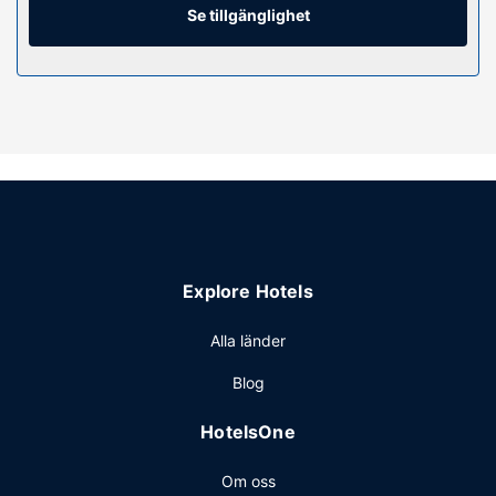
toalettartiklar.
Se tillgänglighet
Bekvämligheter på anläggningen
Här har du tillgång till säsongsöppen utomhuspool, gratis
wi-fi och varuautomat.
Restaurang
En gratis kontinental frukost ingår.
Övriga bekvämligheter
Gäster har tillgång till bland annat business-service,
expressutcheckning och reception (öppen dygnet runt).
Avgiftsfri parkering erbjuds på plats.
Explore Hotels
Alla länder
Blog
HotelsOne
Om oss