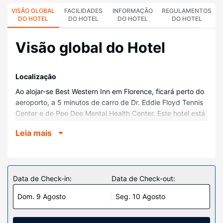
VISÃO GLOBAL
FACILIDADES
INFORMAÇÃO
REGULAMENTOS
DO HOTEL
DO HOTEL
DO HOTEL
DO HOTEL
Visão global do Hotel
Localização
Ao alojar-se Best Western Inn em Florence, ficará perto do
aeroporto, a 5 minutos de carro de Dr. Eddie Floyd Tennis
Center e de Pee Dee Mental Health Center. Este hotel está
a 5 km (3,1 mi) de Mcleod Regional Medical Center e a 5,4
Leia mais
km (3,4 mi) de War Between the States Museum.
Quartos
Sinta-se em casa num dos 73 quartos com ar
condicionado, um frigorífico e um micro-ondas. As camas
Data de Check-in:
Data de Check-out:
têm colchões pillowtop e roupa de alta qualidade. Ao final
Dom. 9 Agosto
Seg. 10 Agosto
do dia, assista a uma seleção de canais por cabo no seu
televisor LED de 55 polegadas. A internet sem fios
permite-lhe estar sempre contactável. As casas de banho