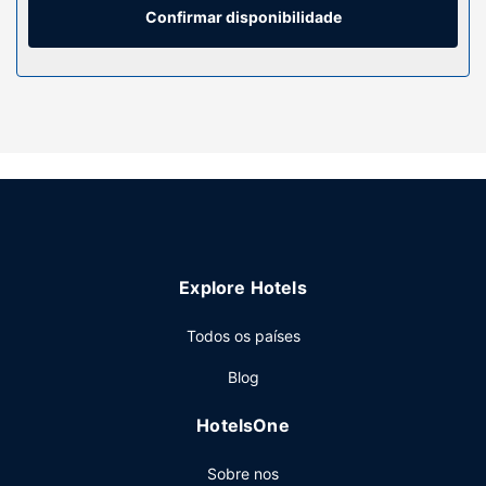
privativas dispõem de uma banheira de imersão total e de
Confirmar disponibilidade
artigos de higiene grátis.
Serviço do hotel
Não perca as várias atividades recreativas e de
entretimento ao seu dispor, incluindo uma piscina exterior
sazonal. O espaço oferece ainda Wi-fi grátis e uma
máquina de venda automática.
Restaurante
E que melhor forma de começar as suas manhãs do que
com um pequeno-almoço continental grátis?
Explore Hotels
Outros serviços
As principais comodidades incluem um business center,
Todos os países
registo de saída rápido e uma receção aberta 24 horas. Há
Blog
estacionamento grátis no local.
HotelsOne
Sobre nos