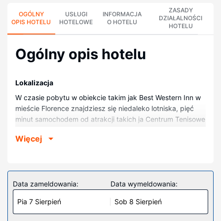
ZASADY
OGÓLNY
USŁUGI
INFORMACJA
DZIAŁALNOŚCI
OPIS HOTELU
HOTELOWE
O HOTELU
HOTELU
Ogólny opis hotelu
Lokalizacja
W czasie pobytu w obiekcie takim jak Best Western Inn w
mieście Florence znajdziesz się niedaleko lotniska, pięć
minut samochodem od atrakcji takich ja Centrum Tenisowe
Dr. Eddie Floyd i Pee Dee Mental Health Center. Hotel
Więcej
znajduje się 5 km od atrakcji takiej jak Mcleod Regional
Medical Center (szpital) i 5,4 km od miejsca takiego jak
Muzeum Wojny Secesyjnej.
Pokoje
Data zameldowania:
Data wymeldowania:
Poczuj się jak w domu w 73 klimatyzowanych pokojach,
Pia 7 Sierpień
Sob 8 Sierpień
których wyposażenie to lodówka i kuchenka mikrofalowa.
Wyposażenie łóżek to pillowtop oraz pościel premium.