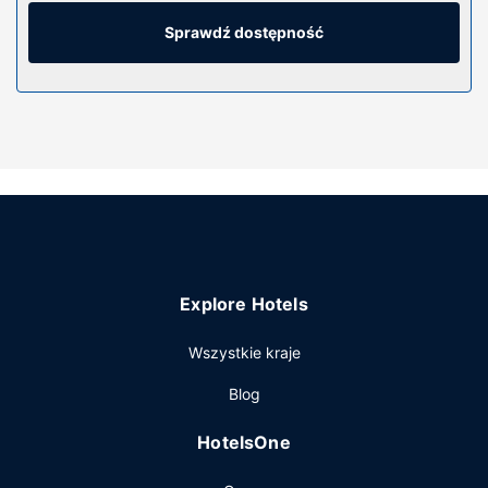
Bezpłatny bezprzewodowy dostęp do internetu zapewni
łączność ze światem, a 55-cal. telewizor LED i telewizja
Sprawdź dostępność
kablowa — rozrywkę. Prywatna łazienka — wyposażenie:
głębokie wanny i bezpłatne przybory toaletowe.
Udogodnienia w obiekcie
Udogodnienia rekreacyjne to sezonowy basen odkryty.
Dostępne są również takie udogodnienia, jak bezpłatny
bezprzewodowy dostęp do internetu i automat.
Restauracja
Hotel oferuje bezpłatne śniadanie kontynentalne.
Pozostałe udogodnienia
Explore Hotels
Udogodnienia biznesowe to centrum biznesowe,
ekspresowe wymeldowanie oraz recepcja całodobowa.
Wszystkie kraje
Udogodnienia na miejscu to bezpłatne parkowanie
Blog
samodzielne.
HotelsOne