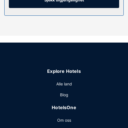
du kan holde deg oppdatert. Rommene har privat bad
med dype avslapningsbadekar og toalettartikler
(inkludert).
Fasiliteter på eiendommen
Du tilbys blant annet et sesongbasert utendørsbasseng og
wi-fi (inkludert) og salgsautomat.
Restaurant
Kontinental frokost er inkludert.
Andre fasiliteter
Explore Hotels
Gjester har tilgang til blant annet et forretningssenter,
hurtigutsjekking og en døgnåpen resepsjon. Gjestene
Alle land
tilbys ubetjent parkering (inkludert) på stedet.
Blog
HotelsOne
Om oss