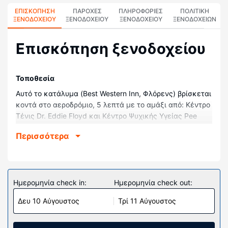
ΕΠΙΣΚΌΠΗΣΗ
ΠΑΡΟΧΕΣ
ΠΛΗΡΟΦΟΡΊΕΣ
ΠΟΛΙΤΙΚΗ
ΞΕΝΟΔΟΧΕΊΟΥ
ΞΕΝΟΔΟΧΕΙΟΥ
ΞΕΝΟΔΟΧΕΊΟΥ
ΞΕΝΟΔΟΧΕΊΩΝ
Επισκόπηση ξενοδοχείου
Τοποθεσία
Αυτό το κατάλυμα (Best Western Inn, Φλόρενς) βρίσκεται
κοντά στο αεροδρόμιο, 5 λεπτά με το αμάξι από: Κέντρο
Τένις Dr. Eddie Floyd και Κέντρο Ψυχικής Υγείας Pee
Dee. Αυτό το ξενοδοχείο απέχει 5 χλμ. από: Επαρχιακό
Περισσότερα
Ιατρικό Κέντρο Μακλέοντ και 5,4 χλμ. από: Μουσείο
Πολέμου Μεταξύ των Πολιτειών.
Δωμάτια
Νιώστε σαν στο σπίτι σας σε ένα από τα 73 δωμάτια με
Ημερομηνία check in:
Ημερομηνία check out:
κλιματισμό, όπου υπάρχουν ψυγείο και φούρνοι
Δευ 10 Αύγουστος
Τρί 11 Αύγουστος
μικροκυμάτων. Το κρεβάτι σας (με ανώστρωμα) διαθέτει
κλινοσκεπάσματα υψηλής ποιότητας (premium). Για τη
διασκέδασή σας προσφέρονται τηλεοράσεις LED 55