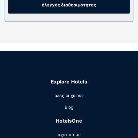
ιντσών με καλωδιακά κανάλια, ενώ μπορείτε να είστε
έλεγχος διαθεσιμοτητας
πάντα online με δωρεάν ασύρματη πρόσβαση στο
ίντερνετ. Τα ιδιωτικά μπάνια διαθέτουν μπανιέρα και
δωρεάν προϊόντα προσωπικής περιποίησης.
Παροχές καταλύματος
Επωφεληθείτε από τις ψυχαγωγικές δυνατότητες, όπως
εποχική εξωτερική πισίνα, ή από άλλες παροχές, όπως
δωρεάν ασύρματο ίντερνετ και μηχάνημα αυτόματης
πώλησης.
Εστιατόριο
Explore Hotels
Περιλαμβάνεται δωρεάν πρωινό (ευρωπαϊκό).
Άλλες παροχές
όλες οι χώρες
Στις σημαντικές παροχές περιλαμβάνονται ένα
Blog
επιχειρηματικό κέντρο, γρήγορο check-out και ρεσεψιόν
όλο το 24ωρο. Στους χώρους μας θα βρείτε δωρεάν
HotelsOne
στάθμευση χωρίς παρκαδόρο.
σχετικά με