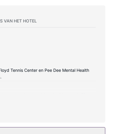
S VAN HET HOTEL
ie Floyd Tennis Center en Pee Dee Mental Health
.
owtop matras komt met luxe beddengoed. Alle
dkamers hebben elk diepe baden en gratis