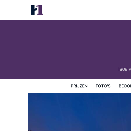
Best Western Inn
Prijzen
Foto's
Beoordelingen
Kaart
Hotelfacilit
1808 
PRIJZEN
FOTO'S
BEOO