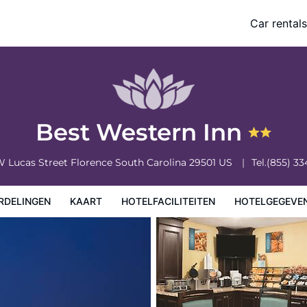
Car rentals
eiten
Hotelgegevens
Regels van het hotel
Best Western Inn
W Lucas Street
Florence
South Carolina
29501
US
Tel.
(855) 33
RDELINGEN
KAART
HOTELFACILITEITEN
HOTELGEGEVE