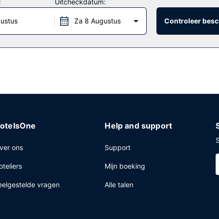
:
Uitcheckdatum:
gustus
Za 8 Augustus
Controleer besc
trum, een snelle uitcheckservice en een 24-uurs receptie. Ter plaats
otelsOne
Help and support
S
ver ons
Support
oteliers
Mijn boeking
eelgestelde vragen
Alle talen