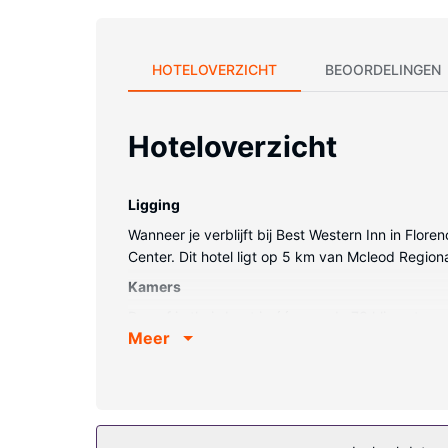
HOTELOVERZICHT
BEOORDELINGEN
Hoteloverzicht
Ligging
Wanneer je verblijft bij Best Western Inn in Flor
Center. Dit hotel ligt op 5 km van Mcleod Regi
Kamers
Doe of je thuis bent in één van de 73 klimaatg
Meer
kamers hebben een ledtelevisie van 55 inch met ka
toiletartikelen.
Algemene voorziening
Profiteer van een seizoensgebonden buitenzwemb