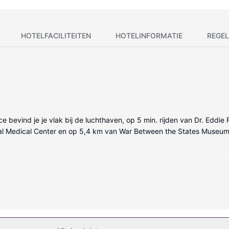
HOTELFACILITEITEN
HOTELINFORMATIE
REGEL
ence bevind je je vlak bij de luchthaven, op 5 min. rijden van Dr. Edd
onal Medical Center en op 5,4 km van War Between the States Museum
eregelde kamers met een koelkast en een magnetron. Je bed met pill
belzenders, terwijl je dankzij gratis wifi online blijft. De privéba
ad of maak gebruik van gratis wifi of een automaat.