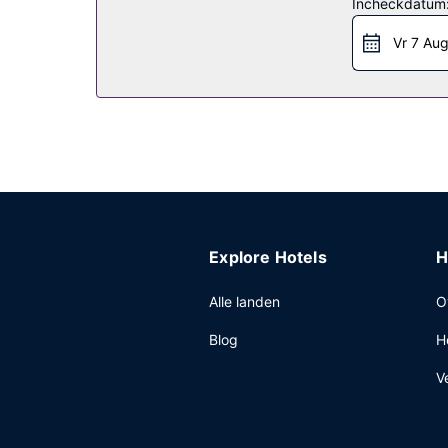
Restaurant
Incheckdatum
Een gratis continentaal ontbijt is inbegrepen.
Vr 7 Au
Overige voorzieningen
Enkele van de voorzieningen zijn een businesscen
Explore Hotels
H
Alle landen
O
Blog
H
V