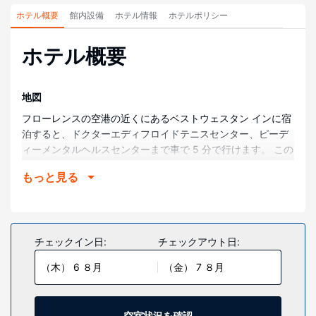
ホテル概要
館内設備
ホテル情報
ホテルポリシー
ホテル概要
地図
フローレンスの空港の近くにあるベストウェスタン インに宿
泊すると、ドクターエディフロイドテニスセンター、ピーデ
ィーメンタルヘルスセンターまで車で 5 分で行けます。 この
ホテルは、マクロード リージョナル メディカル センターま
もっと見る
で 5 km、南北戦争博物館まで 5.4 km の場所にあります。
部屋
全部で 73 ある冷房完備の客室には冷蔵庫、電子レンジなど
が備わっており、ゆっくりおくつろぎいただけます。ピロー
チェックイン日:
チェックアウト日:
トップのベッドに、高級寝具が付いています。55 インチの
（木） 6 ８月
（金） 7 ８月
LED テレビでケーブルをご覧いただけるほか、WiFi (無料)な
どもご利用いただけます。専用バスルームには、深めの浴
槽、バスアメニティ (無料)があります。
空室状況を確認