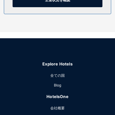
施設
季節限定屋外プールなどのレクリエーション設備のほか、
WiFi (無料)、自動販売機などの設備をご利用いただけます。
レストラン
無料のコンチネンタル ブレックファストをお召し上がりいた
だけます。
その他の施設
ビジネスセンター、エクスプレス チェックアウト、24 時間
対応フロントデスクをお使いいただけます。敷地内にはセル
フパーキング (無料) が備わっています。
Explore Hotels
全ての国
Blog
HotelsOne
会社概要