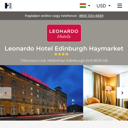
USD
Foglaljon online vagy telefonon
(855) 334-6659
Leonardo Hotel Edinburgh Haymarket
1 Morrison Link, Midlothian
Edinburgh
EH3 8DN
GB