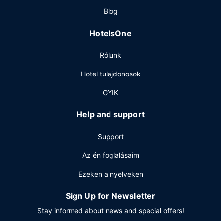
vendégeket. Svédasztalos kínálat reggelit szolgálnak fel
Blog
hétköznapokon 6:30 és 10:00 között, ill. hétvégente felár
ellenében 7:00 és 11:00 között.
HotelsOne
Egyéb felszereltség
Rólunk
A szálláshelyen business center, gyorsított kijelentkezési
lehetőség és 24 órában nyitva tartó recepció is igénybe
Hotel tulajdonosok
vehető. Az autóval érkező vendégek számára egyéni
parkolás (felár ellenében) biztosított a helyszínen.
GYIK
Help and support
Support
Az én foglalásaim
Ezeken a nyelveken
Sign Up for Newsletter
Stay informed about news and special offers!