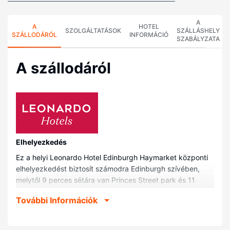
A
A
HOTEL
SZOLGÁLTATÁSOK
SZÁLLÁSHELY
SZÁLLODÁRÓL
INFORMÁCIÓ
SZABÁLYZATA
A szállodáról
Elhelyezkedés
Ez a helyi Leonardo Hotel Edinburgh Haymarket központi
elhelyezkedést biztosít számodra Edinburgh szívében,
melytől 9 perces sétára van Princes Street park és 11
perces sétára Princes Street Gardens park. Ez a helyi hotel
További Információk
kb. 1,3 km-re található George Street, ill. 2,2 km-re
Murrayfield Stadion helyszíneitől.
Szobák