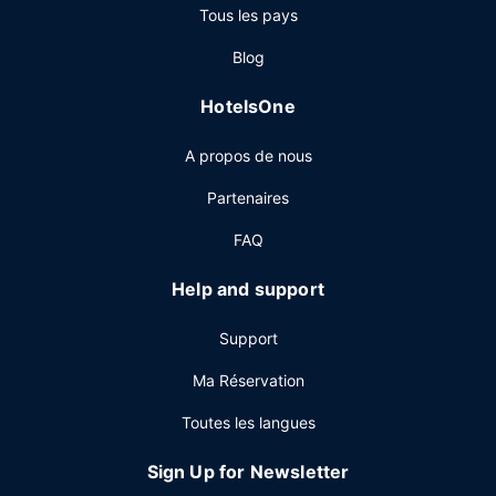
Tous les pays
service d'étage 24 h/24. L'hébergement vous invite à
rejoindre son bar/salon pour une petite pause bien méritée.
Blog
Un petit déjeuner buffet est servi en semaine de 06 h 30 à
10 h 00 et le week-end de 07 h 00 à 11 h 00 (en
HotelsOne
supplément).
Autres services
A propos de nous
Les équipements et services proposés incluent un centre
Partenaires
d'affaires, un service de départ express et une réception
ouverte 24 h/24. Un parking payant sans service de
FAQ
voiturier est disponible dans l'enceinte de l'hébergement.
Help and support
Support
Ma Réservation
Toutes les langues
Sign Up for Newsletter