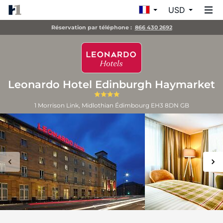
USD
Réservation par téléphone :
866 430 2692
Leonardo Hotel Edinburgh Haymarket
1 Morrison Link, Midlothian
Édimbourg
EH3 8DN
GB