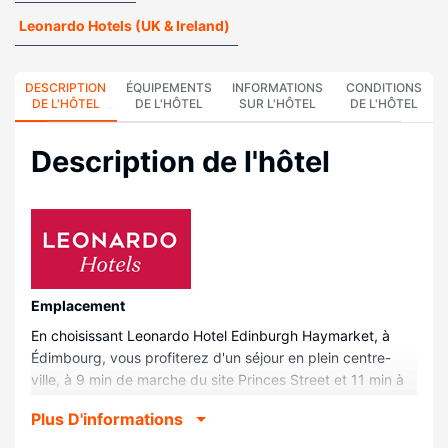
Leonardo Hotels (UK & Ireland)
DESCRIPTION
ÉQUIPEMENTS
INFORMATIONS
CONDITIONS
DE L'HÔTEL
DE L'HÔTEL
SUR L'HÔTEL
DE L'HÔTEL
Description de l'hôtel
Emplacement
En choisissant Leonardo Hotel Edinburgh Haymarket, à
Édimbourg, vous profiterez d'un séjour en plein centre-
ville, à 9 min de marche du site Princes Street et 11 min à
pied du site Princes Street Gardens. Cet hôtel se trouve à
Plus D'informations
1,3 km de George Street et à 2,2 km de Stade Murrayfield.