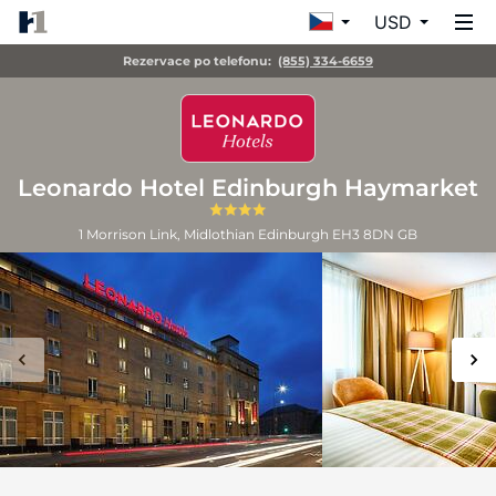
USD
Rezervace po telefonu:
(855) 334-6659
Leonardo Hotel Edinburgh Haymarket
1 Morrison Link, Midlothian
Edinburgh
EH3 8DN
GB