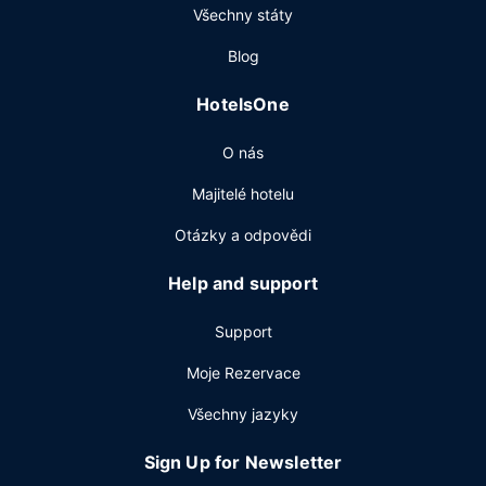
Všechny státy
a o víkendu od 7:00 do 11:00.
Další vybavení
Blog
Hostům jsou k dispozici business centrum, expresní
HotelsOne
odhlášení při odjezdu a recepce s nepřetržitým provozem.
Přímo v areálu je hostům k dispozici samostatné parkování
O nás
(za příplatek).
Majitelé hotelu
Otázky a odpovědi
Help and support
Support
Moje Rezervace
Všechny jazyky
Sign Up for Newsletter