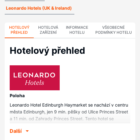
Leonardo Hotels (UK & Ireland)
HOTELOVÝ
HOTELOVÁ
INFORMACE
VŠEOBECNÉ
PŘEHLED
ZAŘÍZENÍ
HOTELU
PODMÍNKY HOTELU
Hotelový přehled
Poloha
Leonardo Hotel Edinburgh Haymarket se nachází v centru
města Edinburgh, jen 9 min. pěšky od Ulice Princes Street
a 11 min. od Zahrady Princes Street. Tento hotel se
nachází 1,3 km od George Street a 2,2 km od Stadion
Další
Murrayfield.