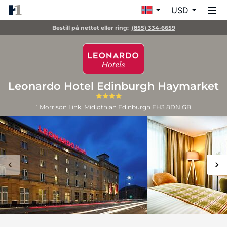
USD
Bestill på nettet eller ring:
(855) 334-6659
Leonardo Hotel Edinburgh Haymarket
1 Morrison Link, Midlothian
Edinburgh
EH3 8DN
GB