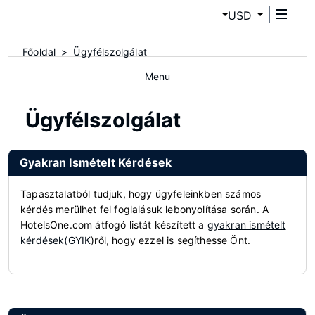
USD
Főoldal
Ügyfélszolgálat
Menu
Ügyfélszolgálat
Gyakran Ismételt Kérdések
Tapasztalatból tudjuk, hogy ügyfeleinkben számos
kérdés merülhet fel foglalásuk lebonyolítása során. A
HotelsOne.com átfogó listát készített a
gyakran ismételt
kérdések(GYIK
)ről, hogy ezzel is segíthesse Önt.