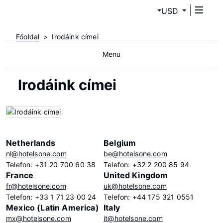
USD
Főoldal
Irodáink címei
Menu
Irodáink címei
Netherlands
Belgium
nl@hotelsone.com
be@hotelsone.com
Telefon: +31 20 700 60 38
Telefon: +32 2 200 85 94
France
United Kingdom
fr@hotelsone.com
uk@hotelsone.com
Telefon: +33 1 71 23 00 24
Telefon: +44 175 321 0551
Mexico (Latin America)
Italy
mx@hotelsone.com
it@hotelsone.com