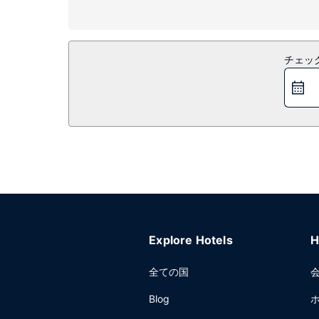
施設
便利なWiFi (無料)、自動販売機などをご利用いた
レストラン
チェッ
Bar and Grillで食事をお楽しみください。
きを癒してください。朝食ビュッフェは、平日は 6:30 
その他の施設
ビジネスセンター、エクスプレス チェックアウト、
Explore Hotels
H
全ての国
Blog