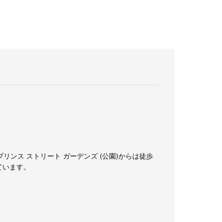
リンス ストリート ガーデンズ (公園)からは徒歩
しています。
ブルの番組をご覧いただけます。浴槽またはシャワーの
スクをご利用いただけます。