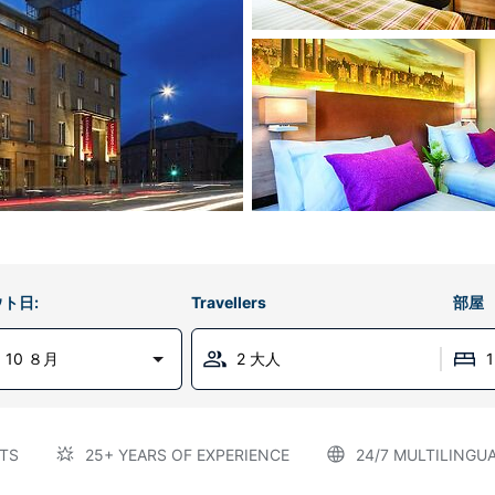
ト日:
Travellers
部屋
 10 ８月
2 大人
TS
25+ YEARS OF EXPERIENCE
24/7 MULTILINGU