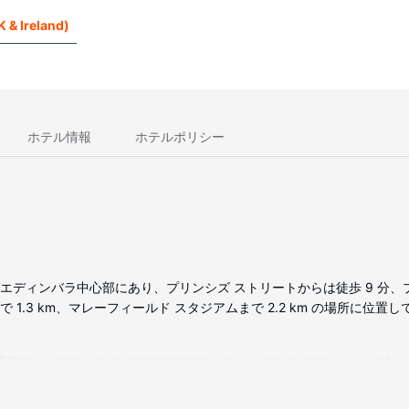
 & Ireland)
ホテル情報
ホテルポリシー
エディンバラ中心部にあり、プリンシズ ストリートからは徒歩 9 分、プ
 1.3 km、マレーフィールド スタジアムまで 2.2 km の場所に位置
、薄型テレビがあります。WiFi (無料)をお使いいただけるほか、ケー
、バスアメニティ (無料)が備わっています。セーフティボックスやデ