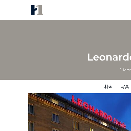
Leonardo Hotel Edinburgh Ha
料金
写真
レビュー
地図
館内設備
Leonard
1 Mor
料金
写真