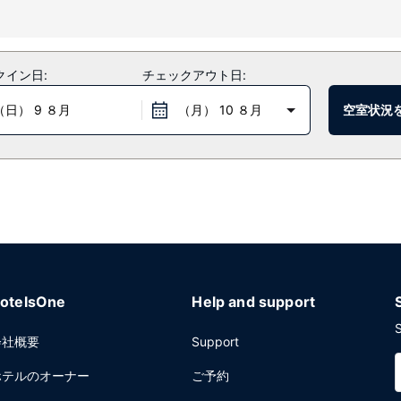
だけます。
クイン日:
チェックアウト日:
このホテルでは、客室で24 時間対応のルームサービスも利用できます。バー
～ 10:00 まで、週末は 7:00 ～ 11:00 まで、有料でお召し上が
（日） 9 ８月
（月） 10 ８月
空室状況
24 時間対応フロントデスクをお使いいただけます。敷地内にはセルフパ
otelsOne
Help and support
S
会社概要
Support
ホテルのオーナー
ご予約