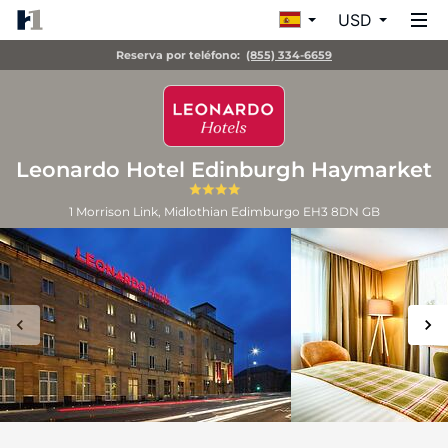
USD
Reserva por teléfono:
(855) 334-6659
Leonardo Hotel Edinburgh Haymarket
1 Morrison Link, Midlothian
Edimburgo
EH3 8DN
GB