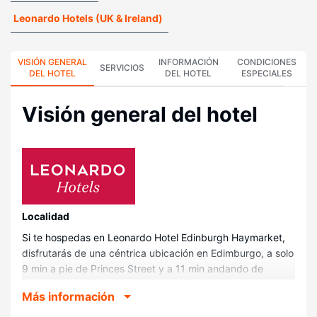
Leonardo Hotels (UK & Ireland)
VISIÓN GENERAL
INFORMACIÓN
CONDICIONES
SERVICIOS
DEL HOTEL
DEL HOTEL
ESPECIALES
Visión general del hotel
Localidad
Si te hospedas en Leonardo Hotel Edinburgh Haymarket,
disfrutarás de una céntrica ubicación en Edimburgo, a solo
9 min a pie de Princes Street y a 11 min andando de
Jardines de Princes Street. Además, este hotel se
Más información
encuentra a 1,3 km de George Street y a 2,2 km de
Estadio de Murrayfield.