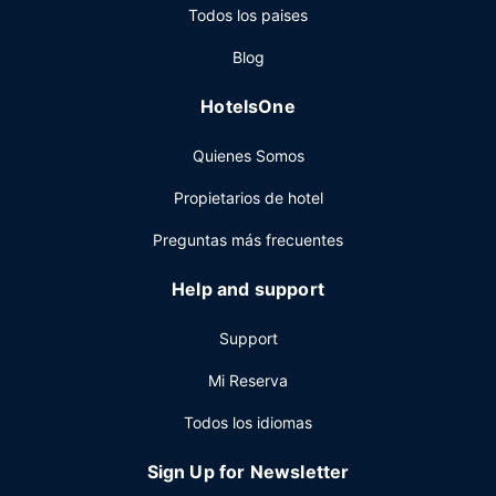
Todos los paises
un coste adicional, se ofrece de lunes a viernes de 06:30 a
10:00, mientras que los fines de semana el horario es de
Blog
07:00 a 11:00.
Otros servicios
HotelsOne
Tendrás un centro de negocios, check-out exprés y un
Quienes Somos
servicio de recepción las 24 horas a tu disposición. Hay un
aparcamiento sin asistencia (de pago) disponible.
Propietarios de hotel
Preguntas más frecuentes
Help and support
Support
Mi Reserva
Todos los idiomas
Sign Up for Newsletter