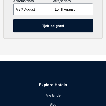
Ankomstdato
Afrejsedato
du altid komme på nettet, og kabelkanaler sørger for
Fre 7 August
Lør 8 August
underholdningen. Værelset har et privat badeværelse med
badekar eller bruser samt brusehoved med
spredningseffekt og gratis toiletartikler. Faciliteterne
inkluderer pengeskabe og skriveborde.
Tjek ledighed
Ejendomsfacilitet
Gør brug af praktiske faciliteter, inklusive gratis trådløs
internetadgang og automat.
Restaurant
Nyd et måltid på Bar and Grill, eller bliv på værelset, og
nyd godt af dette hotels roomservice døgnet rundt. Tag
forbi baren/loungen, hvor du kan slukke tørsten med din
yndlingsdrink. Morgenmadsbuffet serveres på hverdage
fra kl. 06.30 til kl. 10.00 og i weekenderne fra kl. 07.00 til
Explore Hotels
kl. 11.00 mod et gebyr.
Andre faciliteter
Alle lande
Gæsterne har blandt andet adgang til et forretningscenter,
Blog
hurtig udtjekning og en døgnåben reception. Selvstændig