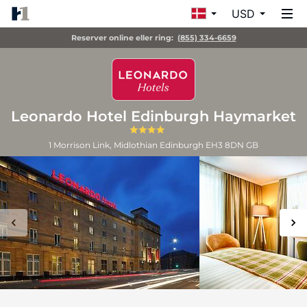
USD
Reserver online eller ring:
(855) 334-6659
Leonardo Hotel Edinburgh Haymarket
1 Morrison Link, Midlothian
Edinburgh
EH3 8DN
GB