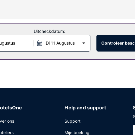
:
Uitcheckdatum:
l een snack in de koffiebar/het café van dit hotel. Bestel je favoriete
ugustus
Di 11 Augustus
Controleer besc
n een geldautomaat/bankservice. Ter plaatse heb je gratis parkeerpla
otelsOne
Help and support
S
ver ons
Support
oteliers
Mijn boeking