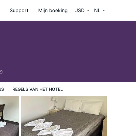
Support
Mijn boeking
USD
NL
59
NS
REGELS VAN HET HOTEL