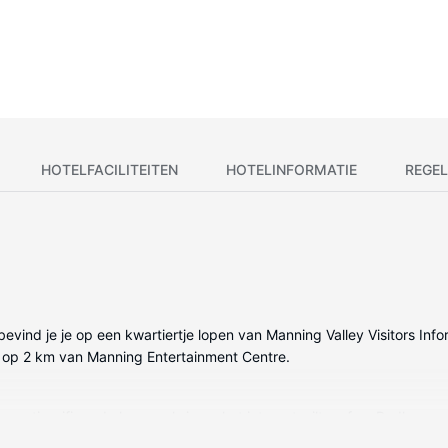
HOTELFACILITEITEN
HOTELINFORMATIE
REGEL
 bevind je je op een kwartiertje lopen van Manning Valley Visitors Inf
n op 2 km van Manning Entertainment Centre.
s gratis wifi op de kamer als je op het internet wilt surfen. Badkamer
orden dagelijks schoongemaakt.