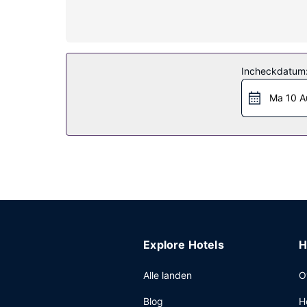
Algemene voorziening
Dit hotel biedt aparte rookruimtes.
Restaurant
Incheckdatum
Geniet van een maaltijd in het restaurant of beste
Overige voorzieningen
Ma 10 A
Enkele van de voorzieningen zijn een wasserij e
Explore Hotels
H
Alle landen
O
Blog
H