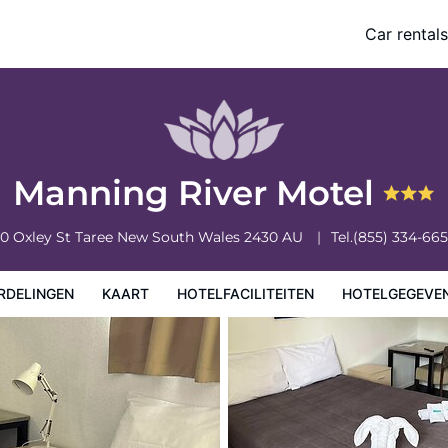
Car rentals
eiten
Hotelgegevens
Regels van het hotel
Manning River Motel
0 Oxley St
Taree
New South Wales
2430
AU
Tel.
(855) 334-66
RDELINGEN
KAART
HOTELFACILITEITEN
HOTELGEGEVE