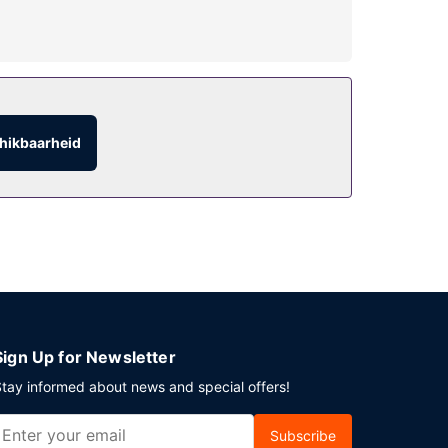
 drankje in een bar/lounge.
hikbaarheid
atsen.
Sign Up for Newsletter
tay informed about news and special offers!
Subscribe