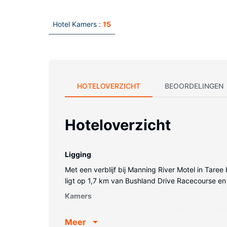
Hotel Kamers :
15
HOTELOVERZICHT
BEOORDELINGEN
Hoteloverzicht
Ligging
Met een verblijf bij Manning River Motel in Taree
ligt op 1,7 km van Bushland Drive Racecourse e
Kamers
Doe of je thuis bent in één van de 15 kamers. Er i
Meer
voorzieningen horen een bureau en de kamers w