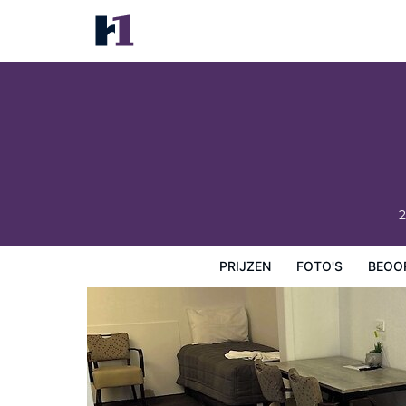
Manning River Motel
Prijzen
Foto's
Beoordelingen
Kaart
Hotelfacilit
2
PRIJZEN
FOTO'S
BEOO