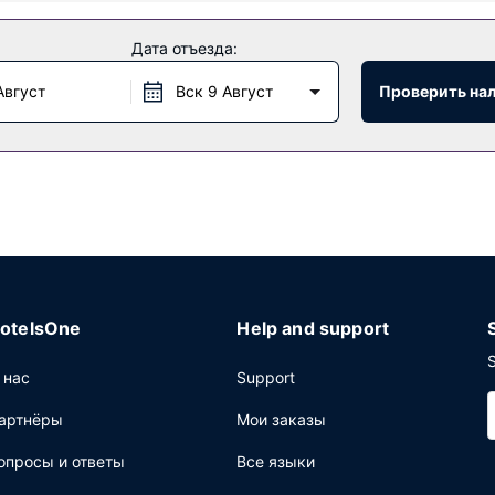
специализированные места для курения.
Дата отъезда:
. Этот отель также предлагает гостям кофейня/кафе с легкими з
Август
Вск 9 Август
Проверить на
удобства: услуги прачечной и банкомат или банковские услуги
otelsOne
Help and support
S
 нас
Support
артнёры
Мои заказы
опросы и ответы
Все языки