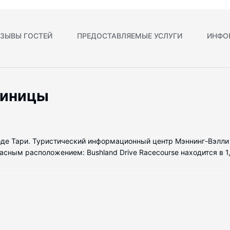
ЗЫВЫ ГОСТЕЙ
ПРЕДОСТАВЛЯЕМЫЕ УСЛУГИ
ИНФО
тиницы
ороде Тари. Туристический информационный центр Мэннинг-Вэлл
сным расположением: Bushland Drive Racecourse находится в 1,
меров. Бесплатный беспроводной доступ к интернету позволит в
следующие удобства и услуги: письменные столы. Уборка номе