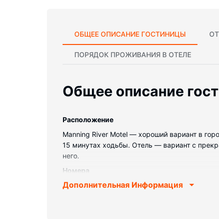
ОБЩЕЕ ОПИСАНИЕ ГОСТИНИЦЫ
ОТ
ПОРЯДОК ПРОЖИВАНИЯ В ОТЕЛЕ
Общее описание гос
Pасположение
Manning River Motel — хороший вариант в г
15 минутах ходьбы. Отель — вариант с прекра
него.
Номера
Дополнительная Информация
Почувствуйте себя как дома в одном из 15 но
комнатах вы найдете душ. Предоставляются 
Особенности объекта