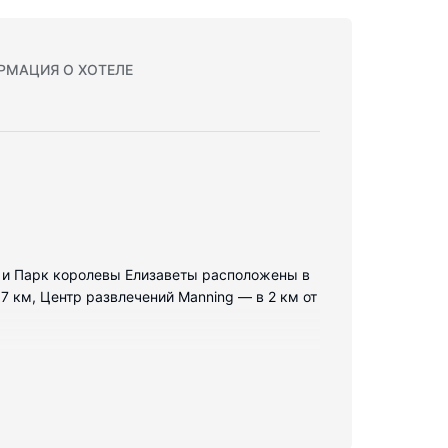
РМАЦИЯ О ХОТЕЛЕ
и и Парк королевы Елизаветы расположены в
7 км, Центр развлечений Manning — в 2 км от
ам всегда оставаться на связи. В ванных
ров осуществляется ежедневно.