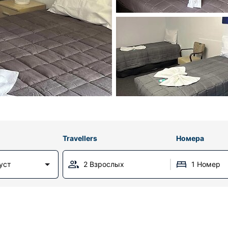
Travellers
Номера
уст
2 Взрослых
1 Номер