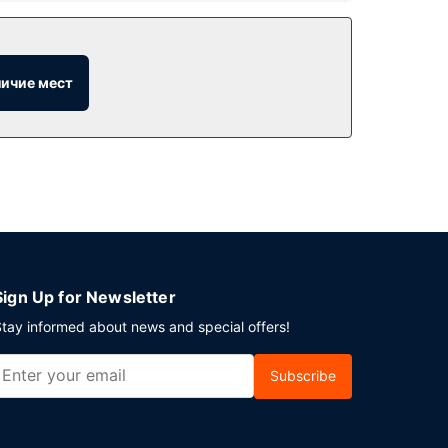
акусками. Загляните в бар/лаунж и утолите
личие мест
. Предоставляется бесплатная
Sign Up for Newsletter
tay informed about news and special offers!
Subscribe