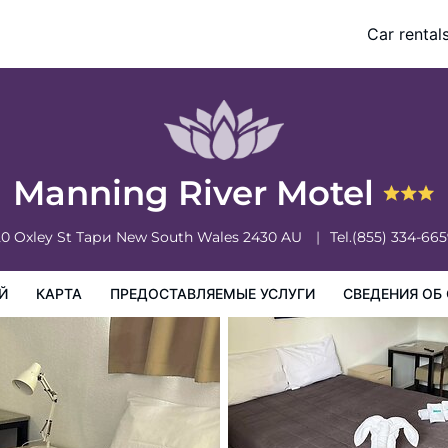
Car rental
доставляемые услуги
Сведения об отеле
Порядок проживан
Manning River Motel
20 Oxley St
Тари
New South Wales
2430
AU
Tel.
(855) 334-66
Й
КАРТА
ПРЕДОСТАВЛЯЕМЫЕ УСЛУГИ
СВЕДЕНИЯ ОБ 