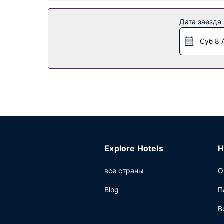
Этот отель предлагает такие удобства, как 
Ресторан
Дата заезда
Когда вы проголодаетесь, зайдите в ресторан
Суб 8 
жажду своим любимым напитком.
Другие особенности
Гостям предоставляются следующие услуги и 
самостоятельная парковка.
Explore Hotels
H
все страны
О
Blog
П
В