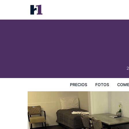
Manning River Motel
Precios
Fotos
Comentarios
Mapa
Servicios
I
2
PRECIOS
FOTOS
COME