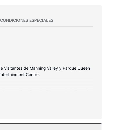
CONDICIONES ESPECIALES
 de Visitantes de Manning Valley y Parque Queen
Entertainment Centre.
 la conexión wifi gratis. El cuarto de baño está
los días.