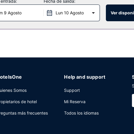
 entrada:
Fecha de salida:
ía a tu disposición para comer algo. Apaga la sed con tu bebida favor
m 9 Agosto
Lun 10 Agosto
Ver disponi
tu disposición. Hay un aparcamiento sin asistencia gratuito disponibl
otelsOne
Help and support
S
uienes Somos
Support
ropietarios de hotel
Mi Reserva
reguntas más frecuentes
Todos los idiomas