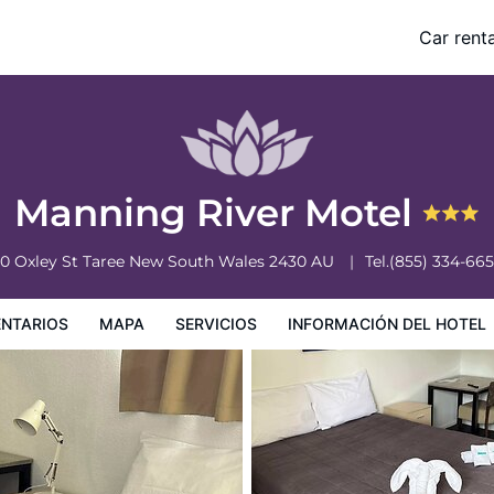
Car renta
nformación del hotel
Condiciones especiales
Manning River Motel
0 Oxley St
Taree
New South Wales
2430
AU
Tel.
(855) 334-66
NTARIOS
MAPA
SERVICIOS
INFORMACIÓN DEL HOTEL