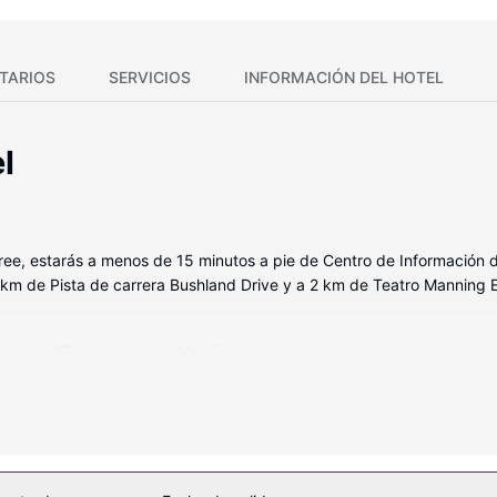
TARIOS
SERVICIOS
INFORMACIÓN DEL HOTEL
l
aree, estarás a menos de 15 minutos a pie de Centro de Información
7 km de Pista de carrera Bushland Drive y a 2 km de Teatro Manning 
de las 15 habitaciones. Mantén el contacto con los tuyos gracias a la
luyen escritorio, además de un servicio de limpieza disponible todos 