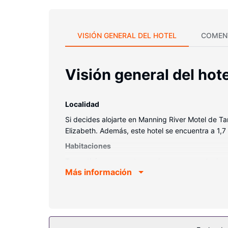
VISIÓN GENERAL DEL HOTEL
COMEN
Visión general del hote
Localidad
Si decides alojarte en Manning River Motel de T
Elizabeth. Además, este hotel se encuentra a 1,
Habitaciones
Te sentirás como en tu propia casa en cualquiera 
Más información
provisto de ducha. Entre las comodidades, se inc
Servicios hotel
Este hotel dispone de espacios para fumadores.
Restaurante