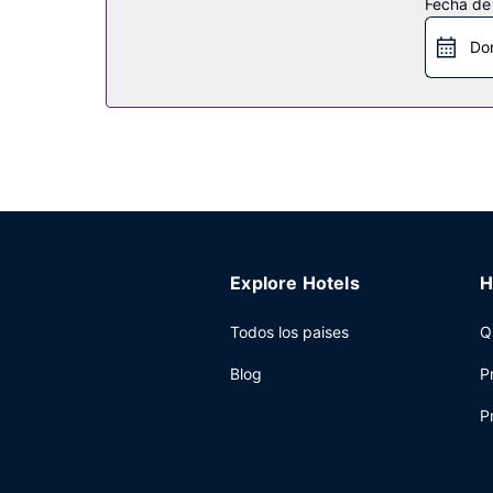
Fecha de
En este hotel tienes un restaurante y una cafeter
Otros servicios
Do
Tendrás una lavandería y un cajero automático a 
Explore Hotels
H
Todos los paises
Q
Blog
P
P