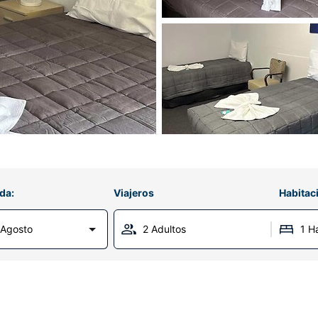
da:
Viajeros
Habitac
 Agosto
2 Adultos
1 H