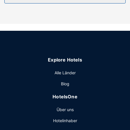
ausgewiesene Raucherbereiche.
Restaurant
Deinen Durst kannst du an der Bar/Lounge stillen.
Sonstige Einrichtungen
Zum Angebot gehören eine Wäscherei und ein
Geldautomat/Bankdienstleistungen. Vor Ort gibt es
Folgendes: Parken ohne Service (kostenlos).
Explore Hotels
Alle Länder
Blog
HotelsOne
Über uns
Hotelinhaber