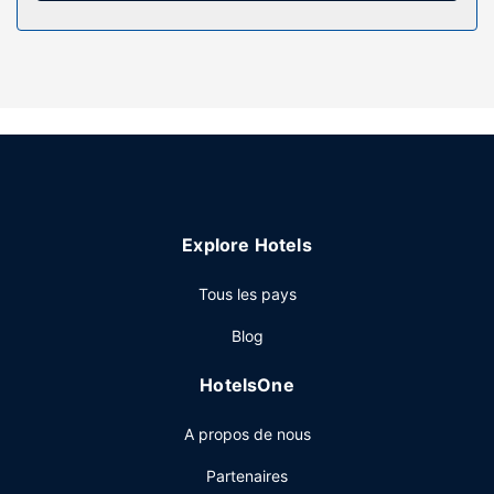
Les services sur place
Cet hôtel offre des espaces fumeurs prévus.
Restaurant
Vous pourrez reprendre des forces à restaurant ou dans
un des un café de cet hôtel. L'hébergement vous invite à
rejoindre son bar/salon pour une petite pause bien méritée.
Autres services
Les équipements et services proposés incluent une laverie
et un distributeur automatique / des services bancaires.
Explore Hotels
Un parking gratuit est disponible dans l'enceinte de
l'hébergement.
Tous les pays
Blog
HotelsOne
A propos de nous
Partenaires