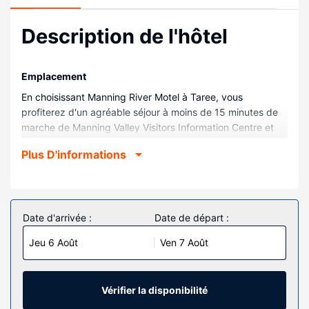
Description de l'hôtel
Emplacement
En choisissant Manning River Motel à Taree, vous
profiterez d'un agréable séjour à moins de 15 minutes de
marche de Manning Valley Visitors Information Centre et
Parc Queen Elizabeth. Cet hôtel se trouve à 1,7 km de
Plus D'informations
Circuit Bushland Drive Racecourse et à 2 km de Salle de
spectacle Manning Entertainment Centre.
Chambres
Les 15 chambres de l'hébergement vous invitent à la
Date d'arrivée :
Date de départ :
détente. L'accès Wi-Fi à Internet gratuit vous permet de
Jeu 6 Août
Ven 7 Août
rester en contact avec le reste du monde. Une douche est
disponible dans la salle de bain. Les prestations offertes
par l'hébergement comprennent un bureau et le service
d'entretien est assuré tous les jours.
Vérifier la disponibilité