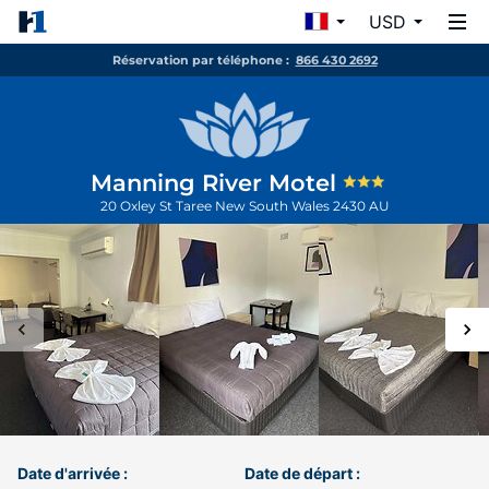
USD
Réservation par téléphone :
866 430 2692
Manning River Motel
20 Oxley St
Taree
New South Wales
2430
AU
Date d'arrivée :
Date de départ :